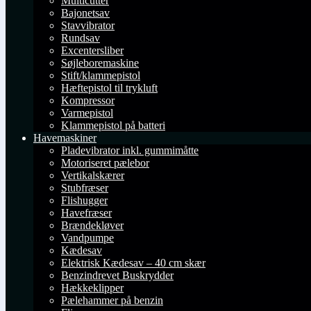
Multicutter
Bajonetsav
Stavvibrator
Rundsav
Excentersliber
Søjleboremaskine
Stift/klammepistol
Hæftepistol til trykluft
Kompressor
Varmepistol
Klammepistol på batteri
Havemaskiner
Pladevibrator inkl. gummimåtte
Motoriseret pælebor
Vertikalskærer
Stubfræser
Flishugger
Havefræser
Brændekløver
Vandpumpe
Kædesav
Elektrisk Kædesav – 40 cm skær
Benzindrevet Buskrydder
Hækkeklipper
Pælehammer på benzin