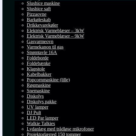
Slushice maskine
Slushice saft
Pizzaovne
Barkøleskab
Drikkevarekøler
Elektrisk Varmeblæser – 3kW
Elektrisk Varmeblæser – 9kW
Gasvarmeovn
Varmekanon til gas
Strømtavle 16A
Foldeborde
Foldebænke
Klapstole
Kabelbakker
Popcornmaskine (lille)
Røgmaskine
Snemaskine
Diskolys
Diskolys pakke
UV lamper
DJ Pult
LED Par lamper
Walkie Talkies
Lydanlæg med trådløse mikrofoner
Projektorlærred 150 tommer