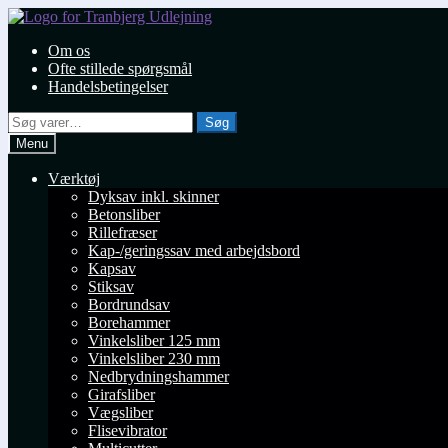
Spring
Spring
til
til
Om os
navigation
indhold
Ofte stillede spørgsmål
Handelsbetingelser
Søg
Søg
efter:
Menu
Værktøj
Dyksav inkl. skinner
Betonsliber
Rillefræser
Kap-/geringssav med arbejdsbord
Kapsav
Stiksav
Bordrundsav
Borehammer
Vinkelsliber 125 mm
Vinkelsliber 230 mm
Nedbrydningshammer
Girafsliber
Vægsliber
Flisevibrator