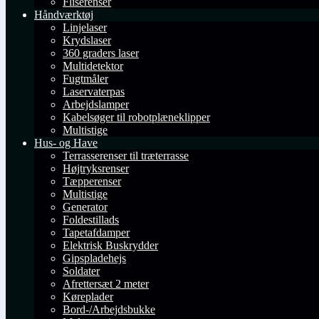
Fliserenser
Håndværktøj
Linjelaser
Krydslaser
360 graders laser
Multidetektor
Fugtmåler
Laservaterpas
Arbejdslamper
Kabelsøger til robotplæneklipper
Multistige
Hus- og Have
Terrasserenser til træterrasse
Højtryksrenser
Tæpperenser
Multistige
Generator
Foldestillads
Tapetafdamper
Elektrisk Buskrydder
Gipspladehejs
Soldater
Afrettersæt 2 meter
Køreplader
Bord-/Arbejdsbukke