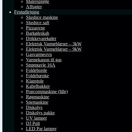
Malersprøjte
Affugter
Festudlejning
Slushice maskine
Slushice saft
Pizzaovne
Barkøleskab
Drikkevarekøler
Elektrisk Varmeblæser – 3kW
Elektrisk Varmeblæser – 9kW
Gasvarmeovn
Varmekanon til gas
Strømtavle 16A
Foldeborde
Foldebænke
Klapstole
Kabelbakker
Popcornmaskine (lille)
Røgmaskine
Snemaskine
Diskolys
Diskolys pakke
UV lamper
DJ Pult
LED Par lamper