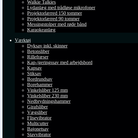
Walkie Talkies
Lydanlæg med trådløse mikrofoner
Projektorlærred 150 tommer
Projektorlærred 90 tommer
Messingstolper med røde bånd
Karaokeanlæg
Værktøj
Dyksav inkl. skinner
Betonsliber
Rillefræser
Kap-/geringssav med arbejdsbord
Kapsav
Stiksav
Bordrundsav
Borehammer
Vinkelsliber 125 mm
Vinkelsliber 230 mm
Nedbrydningshammer
Girafsliber
Vægsliber
Flisevibrator
Multicutter
Bajonetsav
Stavvibrator