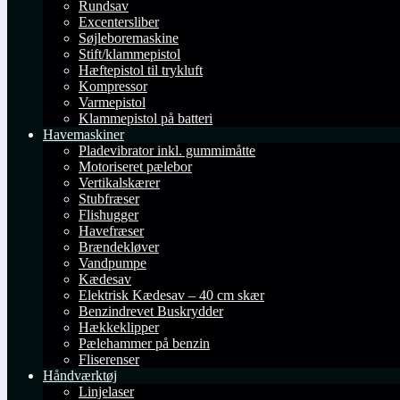
Rundsav
Excentersliber
Søjleboremaskine
Stift/klammepistol
Hæftepistol til trykluft
Kompressor
Varmepistol
Klammepistol på batteri
Havemaskiner
Pladevibrator inkl. gummimåtte
Motoriseret pælebor
Vertikalskærer
Stubfræser
Flishugger
Havefræser
Brændekløver
Vandpumpe
Kædesav
Elektrisk Kædesav – 40 cm skær
Benzindrevet Buskrydder
Hækkeklipper
Pælehammer på benzin
Fliserenser
Håndværktøj
Linjelaser