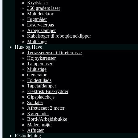
Krydslaser
360 graders laser
Multidetektor
Fugtmåler
Laservaterpas
Arbejdslamper
Kabelsøger til robotplæneklipper
Multistige
Hus- og Have
Terrasserenser til træterrasse
Højtryksrenser
Tæpperenser
Multistige
Generator
Foldestillads
Tapetafdamper
Elektrisk Buskrydder
Gipspladehejs
Soldater
Afrettersæt 2 meter
Køreplader
Bord-/Arbejdsbukke
Malersprøjte
Affugter
Festudlejning