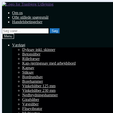
Spring
Spring
til
til
Om os
navigation
indhold
Ofte stillede spørgsmål
Handelsbetingelser
Søg
Søg
efter:
Menu
Værktøj
Dyksav inkl. skinner
Betonsliber
Rillefræser
Kap-/geringssav med arbejdsbord
Kapsav
Stiksav
Bordrundsav
Borehammer
Vinkelsliber 125 mm
Vinkelsliber 230 mm
Nedbrydningshammer
Girafsliber
Vægsliber
Flisevibrator