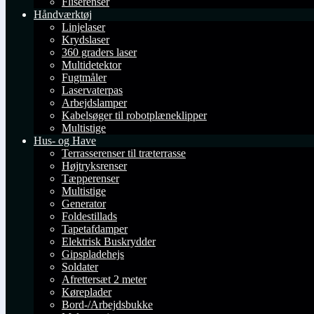
Fliserenser
Håndværktøj
Linjelaser
Krydslaser
360 graders laser
Multidetektor
Fugtmåler
Laservaterpas
Arbejdslamper
Kabelsøger til robotplæneklipper
Multistige
Hus- og Have
Terrasserenser til træterrasse
Højtryksrenser
Tæpperenser
Multistige
Generator
Foldestillads
Tapetafdamper
Elektrisk Buskrydder
Gipspladehejs
Soldater
Afrettersæt 2 meter
Køreplader
Bord-/Arbejdsbukke