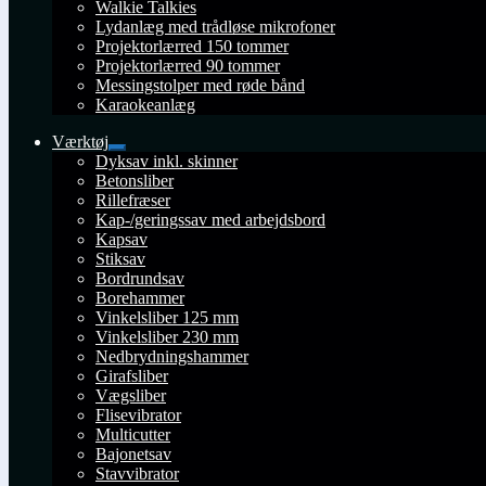
Walkie Talkies
Lydanlæg med trådløse mikrofoner
Projektorlærred 150 tommer
Projektorlærred 90 tommer
Messingstolper med røde bånd
Karaokeanlæg
Værktøj
Udfold
Dyksav inkl. skinner
undermenu
Betonsliber
Rillefræser
Kap-/geringssav med arbejdsbord
Kapsav
Stiksav
Bordrundsav
Borehammer
Vinkelsliber 125 mm
Vinkelsliber 230 mm
Nedbrydningshammer
Girafsliber
Vægsliber
Flisevibrator
Multicutter
Bajonetsav
Stavvibrator