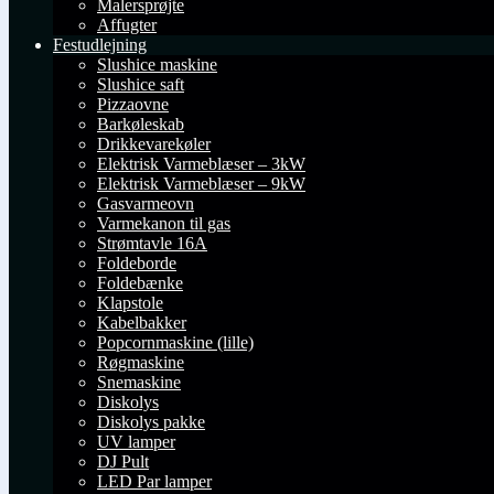
Malersprøjte
Affugter
Festudlejning
Slushice maskine
Slushice saft
Pizzaovne
Barkøleskab
Drikkevarekøler
Elektrisk Varmeblæser – 3kW
Elektrisk Varmeblæser – 9kW
Gasvarmeovn
Varmekanon til gas
Strømtavle 16A
Foldeborde
Foldebænke
Klapstole
Kabelbakker
Popcornmaskine (lille)
Røgmaskine
Snemaskine
Diskolys
Diskolys pakke
UV lamper
DJ Pult
LED Par lamper