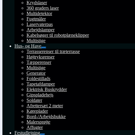
Krydslaser
360 graders laser
Multidetektor
Fugtmåler
Laservaterpas
Arbejdslamper
Kabelsøger til robotplæneklipper
Multistige
Hus- og Have
Udfold
Terrasserenser til træterrasse
undermenu
Højtryksrenser
Tæpperenser
Multistige
Generator
Foldestillads
Tapetafdamper
Elektrisk Buskrydder
Gipspladehejs
Soldater
Afrettersæt 2 meter
Køreplader
Bord-/Arbejdsbukke
Malersprøjte
Affugter
Festudlejning