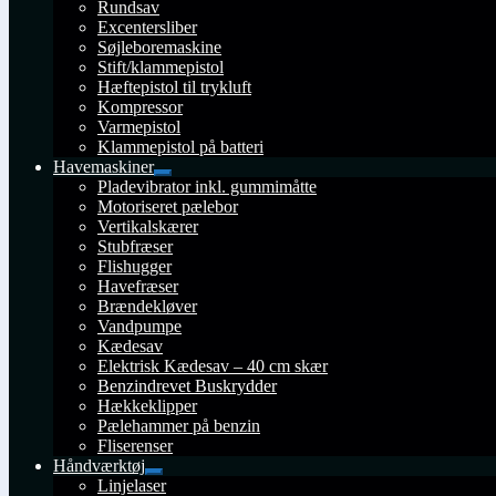
Rundsav
Excentersliber
Søjleboremaskine
Stift/klammepistol
Hæftepistol til trykluft
Kompressor
Varmepistol
Klammepistol på batteri
Havemaskiner
Udfold
Pladevibrator inkl. gummimåtte
undermenu
Motoriseret pælebor
Vertikalskærer
Stubfræser
Flishugger
Havefræser
Brændekløver
Vandpumpe
Kædesav
Elektrisk Kædesav – 40 cm skær
Benzindrevet Buskrydder
Hækkeklipper
Pælehammer på benzin
Fliserenser
Håndværktøj
Udfold
Linjelaser
undermenu