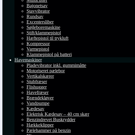
Multicutter
Bajonetsav
Stavvibrator
Rundsav
Excentersliber
Søjleboremaskine
Stift/klammepistol
Hæftepistol til trykluft
Kompressor
Varmepistol
Klammepistol på batteri
Havemaskiner
Pladevibrator inkl. gummimåtte
Motoriseret pælebor
Vertikalskærer
Stubfræser
Flishugger
Havefræser
Brændekløver
Vandpumpe
Kædesav
Elektrisk Kædesav – 40 cm skær
Benzindrevet Buskrydder
Hækkeklipper
Pælehammer på benzin