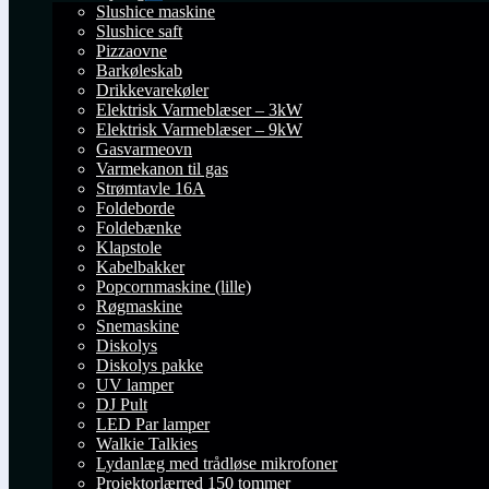
Udfold
Slushice maskine
undermenu
Slushice saft
Pizzaovne
Barkøleskab
Drikkevarekøler
Elektrisk Varmeblæser – 3kW
Elektrisk Varmeblæser – 9kW
Gasvarmeovn
Varmekanon til gas
Strømtavle 16A
Foldeborde
Foldebænke
Klapstole
Kabelbakker
Popcornmaskine (lille)
Røgmaskine
Snemaskine
Diskolys
Diskolys pakke
UV lamper
DJ Pult
LED Par lamper
Walkie Talkies
Lydanlæg med trådløse mikrofoner
Projektorlærred 150 tommer