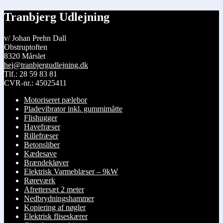
149 kr.
vare
til
har
Tranbjerg Udlejning
399 kr.
flere
varianter.
v/ Johan Prehn Dall
Mulighederne
Obstruptoften
kan
8320 Mårslet
vælges
hej@tranbjergudlejning.dk
på
Tlf.: 28 59 83 81
varesiden
CVR-nr.: 45025411
Motoriseret pælebor
Pladevibrator inkl. gummimåtte
Flishugger
Havefræser
Rillefræser
Betonsliber
Kædesave
Brændekløver
Elektrisk Varmeblæser – 9kW
Røreværk
Afrettersæt 2 meter
Nedbrydningshammer
Kopiering af nøgler
Elektrisk fliseskærer