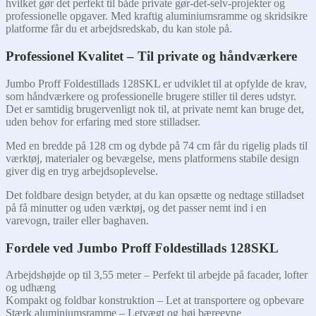
hvilket gør det perfekt til både private gør-det-selv-projekter og
professionelle opgaver. Med kraftig aluminiumsramme og skridsikre
platforme får du et arbejdsredskab, du kan stole på.
Professionel Kvalitet – Til private og håndværkere
Jumbo Proff Foldestillads 128SKL er udviklet til at opfylde de krav,
som håndværkere og professionelle brugere stiller til deres udstyr.
Det er samtidig brugervenligt nok til, at private nemt kan bruge det,
uden behov for erfaring med store stilladser.
Med en bredde på 128 cm og dybde på 74 cm får du rigelig plads til
værktøj, materialer og bevægelse, mens platformens stabile design
giver dig en tryg arbejdsoplevelse.
Det foldbare design betyder, at du kan opsætte og nedtage stilladset
på få minutter og uden værktøj, og det passer nemt ind i en
varevogn, trailer eller baghaven.
Fordele ved Jumbo Proff Foldestillads 128SKL
Arbejdshøjde op til 3,55 meter – Perfekt til arbejde på facader, lofter
og udhæng
Kompakt og foldbar konstruktion – Let at transportere og opbevare
Stærk aluminiumsramme – Letvægt og høj bæreevne