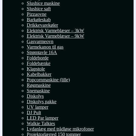
Slushice maskine
Slushice saft
Pizzaovne
Barkøleskab
Drikkevarekøler
Elektrisk Varmeblæser – 3kW
Elektrisk Varmeblæser – 9kW
Gasvarmeovn
Varmekanon til gas
Strømtavle 16A
Foldeborde
Foldebænke
Klapstole
Kabelbakker
Popcornmaskine (lille)
Røgmaskine
Snemaskine
Diskolys
Diskolys pakke
UV lamper
DJ Pult
LED Par lamper
Walkie Talkies
Lydanlæg med trådløse mikrofoner
Projektorlærred 150 tommer