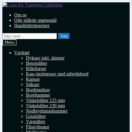
Spring
Spring
til
til
Om os
navigation
indhold
Ofte stillede spørgsmål
Handelsbetingelser
Søg
Søg
efter:
Menu
Værktøj
Dyksav inkl. skinner
Betonsliber
Rillefræser
Kap-/geringssav med arbejdsbord
Kapsav
Stiksav
Bordrundsav
Borehammer
Vinkelsliber 125 mm
Vinkelsliber 230 mm
Nedbrydningshammer
Girafsliber
Vægsliber
Flisevibrator