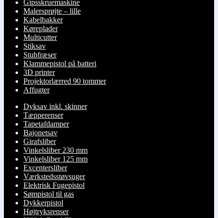
Gipsskruemaskine
Malersprøjte – lille
Kabelbakker
Køreplader
Multicutter
Stiksav
Stubfræser
Klammepistol på batteri
3D printer
Projektorlærred 90 tommer
Affugter
Dyksav inkl. skinner
Tæpperenser
Tapetafdamper
Bajonetsav
Girafsliber
Vinkelsliber 230 mm
Vinkelsliber 125 mm
Excentersliber
Værkstedsstøvsuger
Elektrisk Fugepistol
Sømpistol til gas
Dykkerpistol
Højtryksrenser