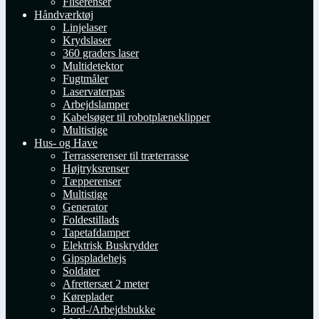
Fliserenser
Håndværktøj
Linjelaser
Krydslaser
360 graders laser
Multidetektor
Fugtmåler
Laservaterpas
Arbejdslamper
Kabelsøger til robotplæneklipper
Multistige
Hus- og Have
Terrasserenser til træterrasse
Højtryksrenser
Tæpperenser
Multistige
Generator
Foldestillads
Tapetafdamper
Elektrisk Buskrydder
Gipspladehejs
Soldater
Afrettersæt 2 meter
Køreplader
Bord-/Arbejdsbukke