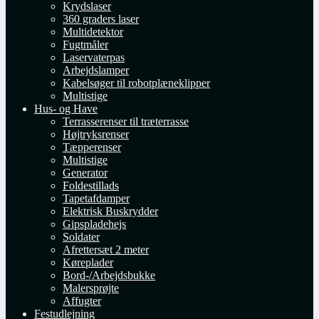
Krydslaser
360 graders laser
Multidetektor
Fugtmåler
Laservaterpas
Arbejdslamper
Kabelsøger til robotplæneklipper
Multistige
Hus- og Have
Terrasserenser til træterrasse
Højtryksrenser
Tæpperenser
Multistige
Generator
Foldestillads
Tapetafdamper
Elektrisk Buskrydder
Gipspladehejs
Soldater
Afrettersæt 2 meter
Køreplader
Bord-/Arbejdsbukke
Malersprøjte
Affugter
Festudlejning