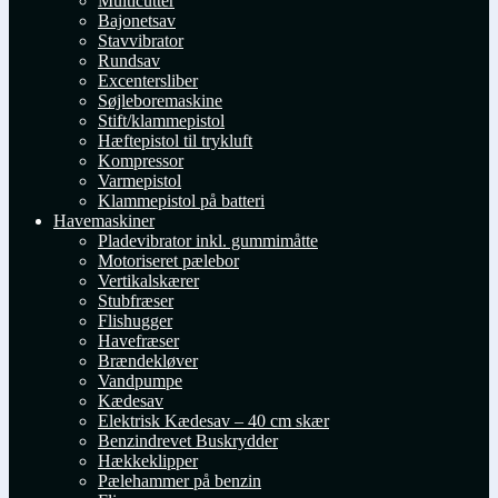
Multicutter
Bajonetsav
Stavvibrator
Rundsav
Excentersliber
Søjleboremaskine
Stift/klammepistol
Hæftepistol til trykluft
Kompressor
Varmepistol
Klammepistol på batteri
Havemaskiner
Pladevibrator inkl. gummimåtte
Motoriseret pælebor
Vertikalskærer
Stubfræser
Flishugger
Havefræser
Brændekløver
Vandpumpe
Kædesav
Elektrisk Kædesav – 40 cm skær
Benzindrevet Buskrydder
Hækkeklipper
Pælehammer på benzin