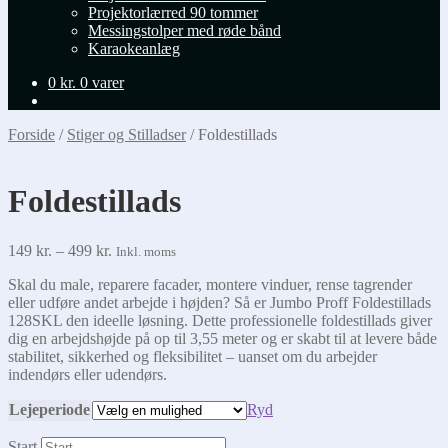
Projektorlærred 90 tommer
Messingstolper med røde bånd
Karaokeanlæg
0
kr.
0 varer
Forside
/
Stiger og Stilladser
/
Foldestillads
Foldestillads
Prisinterval:
149
kr.
–
499
kr.
Inkl. moms
149 kr.
Skal du male, reparere facader, montere vinduer, rense tagrender
til
eller udføre andet arbejde i højden? Så er Jumbo Proff Foldestillads
499 kr.
128SKL den ideelle løsning. Dette professionelle foldestillads giver
dig en arbejdshøjde på op til 3,55 meter og er skabt til at levere både
stabilitet, sikkerhed og fleksibilitet – uanset om du arbejder
indendørs eller udendørs.
Lejeperiode
Ryd
Start