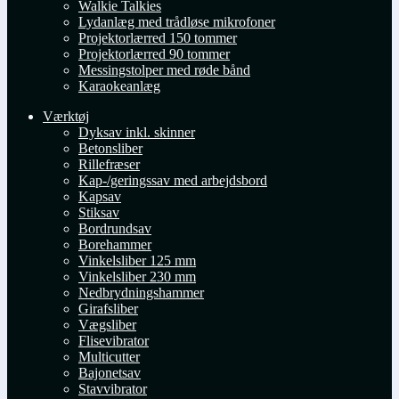
Walkie Talkies
Lydanlæg med trådløse mikrofoner
Projektorlærred 150 tommer
Projektorlærred 90 tommer
Messingstolper med røde bånd
Karaokeanlæg
Værktøj
Dyksav inkl. skinner
Betonsliber
Rillefræser
Kap-/geringssav med arbejdsbord
Kapsav
Stiksav
Bordrundsav
Borehammer
Vinkelsliber 125 mm
Vinkelsliber 230 mm
Nedbrydningshammer
Girafsliber
Vægsliber
Flisevibrator
Multicutter
Bajonetsav
Stavvibrator