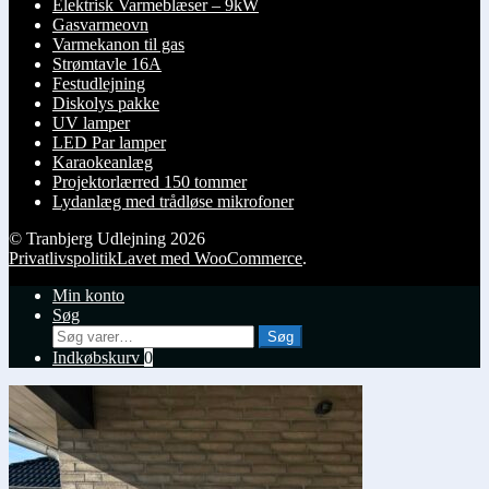
Elektrisk Varmeblæser – 9kW
Gasvarmeovn
Varmekanon til gas
Strømtavle 16A
Festudlejning
Diskolys pakke
UV lamper
LED Par lamper
Karaokeanlæg
Projektorlærred 150 tommer
Lydanlæg med trådløse mikrofoner
© Tranbjerg Udlejning 2026
Privatlivspolitik
Lavet med WooCommerce
.
Min konto
Søg
Søg
Søg
efter:
Indkøbskurv
0