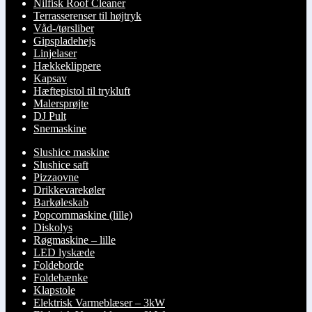
Nilfisk Roof Cleaner
Terrasserenser til højtryk
Våd-/tørsliber
Gipspladehejs
Linjelaser
Hækkeklippere
Kapsav
Hæftepistol til trykluft
Malersprøjte
DJ Pult
Snemaskine
Slushice maskine
Slushice saft
Pizzaovne
Drikkevarekøler
Barkøleskab
Popcornmaskine (lille)
Diskolys
Røgmaskine – lille
LED lyskæde
Foldeborde
Foldebænke
Klapstole
Elektrisk Varmeblæser – 3kW