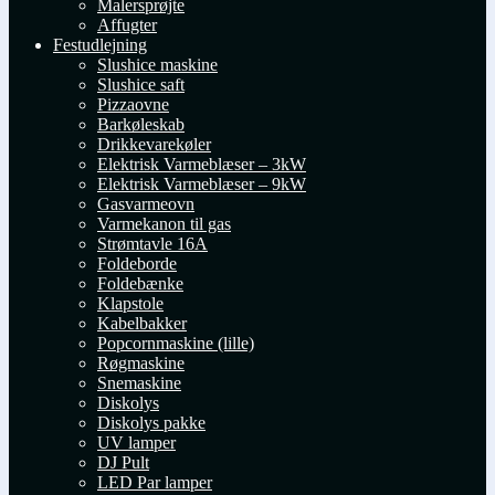
Malersprøjte
Affugter
Festudlejning
Slushice maskine
Slushice saft
Pizzaovne
Barkøleskab
Drikkevarekøler
Elektrisk Varmeblæser – 3kW
Elektrisk Varmeblæser – 9kW
Gasvarmeovn
Varmekanon til gas
Strømtavle 16A
Foldeborde
Foldebænke
Klapstole
Kabelbakker
Popcornmaskine (lille)
Røgmaskine
Snemaskine
Diskolys
Diskolys pakke
UV lamper
DJ Pult
LED Par lamper