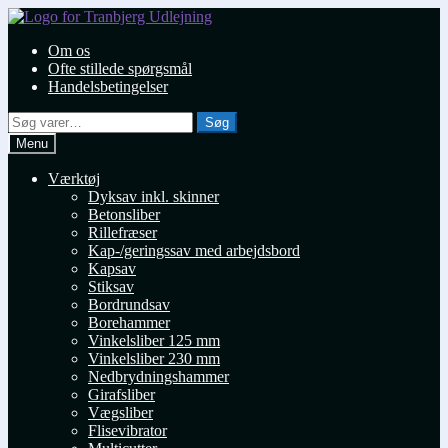
Spring
Spring
til
til
Om os
navigation
indhold
Ofte stillede spørgsmål
Handelsbetingelser
Søg
Søg
efter:
Menu
Værktøj
Dyksav inkl. skinner
Betonsliber
Rillefræser
Kap-/geringssav med arbejdsbord
Kapsav
Stiksav
Bordrundsav
Borehammer
Vinkelsliber 125 mm
Vinkelsliber 230 mm
Nedbrydningshammer
Girafsliber
Vægsliber
Flisevibrator