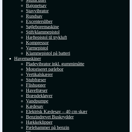
Multicutter
Bajonetsav
Stavvibrator
Rundsav
Excentersliber
Søjleboremaskine
Stift/klammepistol
Hæftepistol til trykluft
Kompressor
Varmepistol
Klammepistol på batteri
Havemaskiner
Pladevibrator inkl. gummimåtte
Motoriseret pælebor
Vertikalskærer
Stubfræser
Flishugger
Havefræser
Brændekløver
Vandpumpe
Kædesav
Elektrisk Kædesav – 40 cm skær
Benzindrevet Buskrydder
Hækkeklipper
Pælehammer på benzin