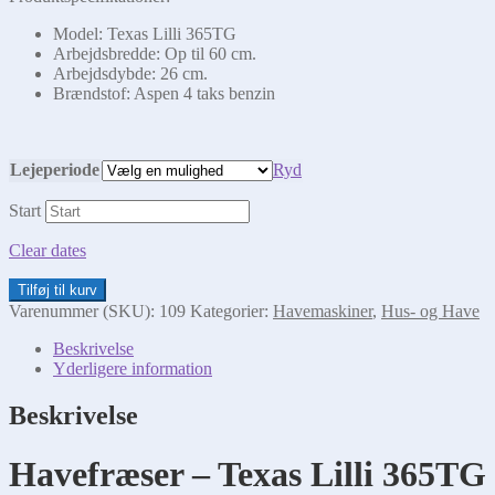
Model: Texas Lilli 365TG
Arbejdsbredde: Op til 60 cm.
Arbejdsdybde: 26 cm.
Brændstof: Aspen 4 taks benzin
Lejeperiode
Ryd
Start
Clear dates
Havefræser
Tilføj til kurv
antal
Varenummer (SKU):
109
Kategorier:
Havemaskiner
,
Hus- og Have
Beskrivelse
Yderligere information
Beskrivelse
Havefræser – Texas Lilli 365TG