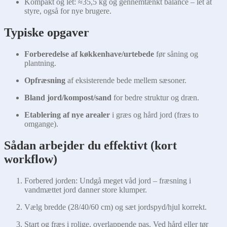
Kompakt og let: ≈35,5 kg og gennemtænkt balance – let at
styre, også for nye brugere.
Typiske opgaver
Forberedelse af køkkenhave/urtebede
før såning og
plantning.
Opfræsning
af eksisterende bede mellem sæsoner.
Bland jord/kompost/sand
for bedre struktur og dræn.
Etablering af nye arealer
i græs og hård jord (fræs to
omgange).
Sådan arbejder du effektivt (kort
workflow)
Forbered jorden: Undgå meget våd jord – fræsning i
vandmættet jord danner store klumper.
Vælg bredde (28/40/60 cm) og sæt jordspyd/hjul korrekt.
Start og fræs i rolige, overlappende pas. Ved hård eller tør