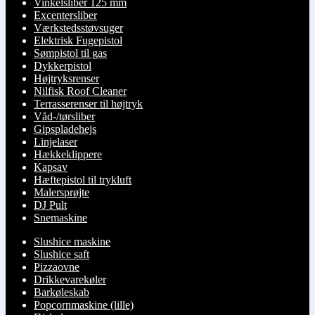
Vinkelsliber 125 mm
Excentersliber
Værkstedsstøvsuger
Elektrisk Fugepistol
Sømpistol til gas
Dykkerpistol
Højtryksrenser
Nilfisk Roof Cleaner
Terrasserenser til højtryk
Våd-/tørsliber
Gipspladehejs
Linjelaser
Hækkeklippere
Kapsav
Hæftepistol til trykluft
Malersprøjte
DJ Pult
Snemaskine
Slushice maskine
Slushice saft
Pizzaovne
Drikkevarekøler
Barkøleskab
Popcornmaskine (lille)