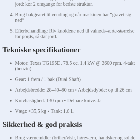
jord: kør 2 omgange for bedste struktur.
Brug bakgearet til vending og når maskinen har “gravet sig
ned”.
Efterbehandling: Riv knoldene ned til valnøds–ærte-størrelse
for porøs, såklar jord.
Tekniske specifikationer
Motor: Texas TG195D, 78,5 cc, 1,4 kW @ 3600 rpm, 4-takt
(benzin)
Gear: 1 frem / 1 bak (Dual-Shaft)
Arbejdsbredde: 28–40–60 cm • Arbejdsdybde: op til 26 cm
Knivhastighed: 130 rpm • Delbare knive: Ja
Vægt: ≈35,5 kg • Tank: 1,6 L
Sikkerhed & god praksis
Brug værnemidler (briller/visir, høreværn, handsker og solide