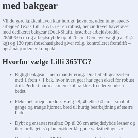
med bakgear
Vil du gøre køkkenhaven klar hurtigt, jævnt og uden tungt spade-
arbejde? Texas Lilli 365TG er en robust, benzindrevet havefræser
med dedikeret bakgear (Dual-Shaft), justerbar arbejdsbredde
28/40/60 cm og arbejdsdybde op til 26 cm. Den lave vægt (ca. 35,5
kg) og 130 rpm fræsehastighed giver rolig, kontrolleret fremdrift –
også når jorden er kompakt.
Hvorfor vælge Lilli 365TG?
Rigtigt bakgear – nem manøvrering: Dual-Shaft gearsystem
med 1 frem + 1 bak, hvor hvert gear har egen aksel for robust
drift. Perfekt når maskinen skal trækkes fri eller vendes i
bedet.
Fleksibel arbejdsbredde: Vælg 28, 40 eller 60 cm – smal til
gange og trange hjørner, bred til hurtig bearbejdning af større
flader.
Dybt og ensartet resultat: Op til 26 cm arbejdsdybde løsner og
ilter jordlaget, så planterødder får gode vækstbetingelser.