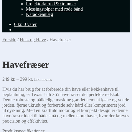
Projektorlærred 90 tommer
Messingstolper med røde bånd
Karaokeanlæg
0
kr.
0 varer
Forside
/
Hus- og Have
/
Havefræser
Havefræser
Prisinterval:
249
kr.
–
399
kr.
Inkl. moms
249 kr.
Hvis du har brug for at forberede din have eller køkkenhave til
til
beplantning, er Texas Lilli 365 havefræser det perfekte redskab.
399 kr.
Denne robuste og pålidelige maskine gør det nemt at løsne og vende
jorden, fjerne ukrudt og forberede selv hård eller komprimeret jord
til dyrkning. Med en kraftfuld motor og et kompakt design er denne
havefræser ideel til både små og mellemstore haver, hvor der kræves
præcision og effektivitet.
Produktspecifikationer: