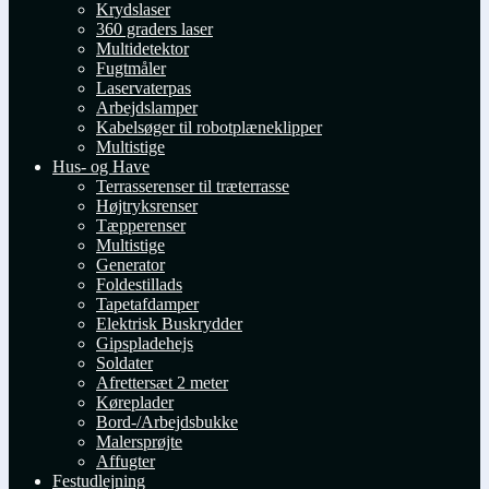
Krydslaser
360 graders laser
Multidetektor
Fugtmåler
Laservaterpas
Arbejdslamper
Kabelsøger til robotplæneklipper
Multistige
Hus- og Have
Terrasserenser til træterrasse
Højtryksrenser
Tæpperenser
Multistige
Generator
Foldestillads
Tapetafdamper
Elektrisk Buskrydder
Gipspladehejs
Soldater
Afrettersæt 2 meter
Køreplader
Bord-/Arbejdsbukke
Malersprøjte
Affugter
Festudlejning