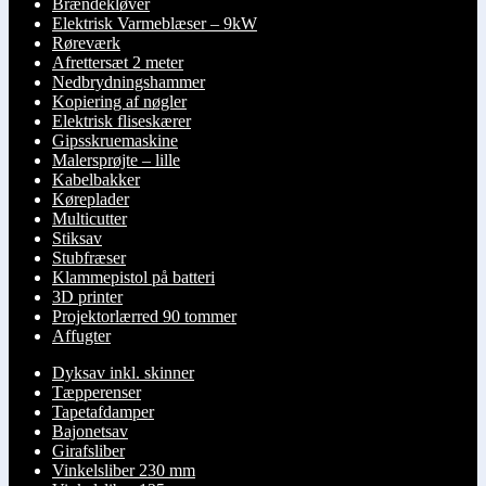
Brændekløver
Elektrisk Varmeblæser – 9kW
Røreværk
Afrettersæt 2 meter
Nedbrydningshammer
Kopiering af nøgler
Elektrisk fliseskærer
Gipsskruemaskine
Malersprøjte – lille
Kabelbakker
Køreplader
Multicutter
Stiksav
Stubfræser
Klammepistol på batteri
3D printer
Projektorlærred 90 tommer
Affugter
Dyksav inkl. skinner
Tæpperenser
Tapetafdamper
Bajonetsav
Girafsliber
Vinkelsliber 230 mm