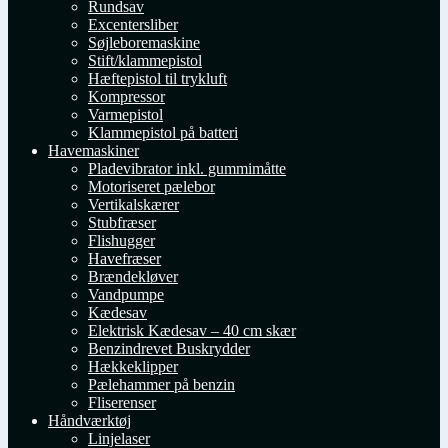
Rundsav
Excentersliber
Søjleboremaskine
Stift/klammepistol
Hæftepistol til trykluft
Kompressor
Varmepistol
Klammepistol på batteri
Havemaskiner
Pladevibrator inkl. gummimåtte
Motoriseret pælebor
Vertikalskærer
Stubfræser
Flishugger
Havefræser
Brændekløver
Vandpumpe
Kædesav
Elektrisk Kædesav – 40 cm skær
Benzindrevet Buskrydder
Hækkeklipper
Pælehammer på benzin
Fliserenser
Håndværktøj
Linjelaser