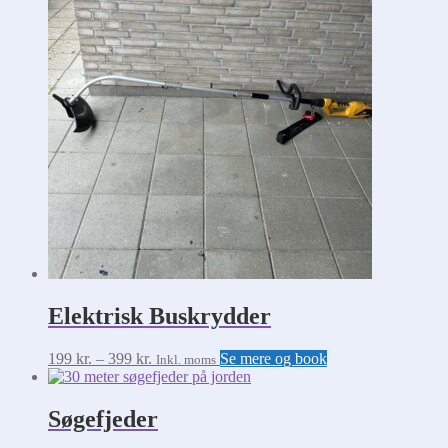
Elektrisk Buskrydder
Prisinterval:
Dette
199
kr.
–
399
kr.
Se mere og book
Inkl. moms
199 kr.
vare
til
har
399 kr.
flere
Søgefjeder
varianter.
Mulighederne