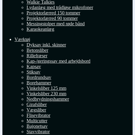
Walkie Talkies
Lydanlæg med trådløse mikrofoner
Projektorlærred 150 tommer
Projektorlærred 90 tommer
Messingstolper med røde bånd
Karaokeanlæg
Værktøj
Dyksav inkl. skinner
Betonsliber
Rillefræser
Kap-/geringssav med arbejdsbord
Kapsav
Stiksav
Bordrundsav
Borehammer
Vinkelsliber 125 mm
Vinkelsliber 230 mm
Nedbrydningshammer
Girafsliber
Vægsliber
Flisevibrator
Multicutter
Bajonetsav
Stavvibrator