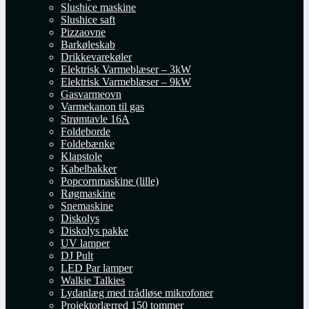
Slushice maskine
Slushice saft
Pizzaovne
Barkøleskab
Drikkevarekøler
Elektrisk Varmeblæser – 3kW
Elektrisk Varmeblæser – 9kW
Gasvarmeovn
Varmekanon til gas
Strømtavle 16A
Foldeborde
Foldebænke
Klapstole
Kabelbakker
Popcornmaskine (lille)
Røgmaskine
Snemaskine
Diskolys
Diskolys pakke
UV lamper
DJ Pult
LED Par lamper
Walkie Talkies
Lydanlæg med trådløse mikrofoner
Projektorlærred 150 tommer