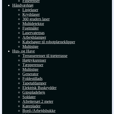
Fliserenser
Håndværktøj
Linjelaser
Krydslaser
360 graders laser
Multidetektor
Fugtmåler
Laservaterpas
Arbejdslamper
Kabelsøger til robotplæneklipper
Multistige
Hus- og Have
Terrasserenser til træterrasse
Højtryksrenser
Tæpperenser
Multistige
Generator
Foldestillads
Tapetafdamper
Elektrisk Buskrydder
Gipspladehejs
Soldater
Afrettersæt 2 meter
Køreplader
Bord-/Arbejdsbukke