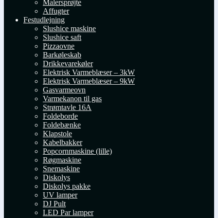
Malersprøjte
Affugter
Festudlejning
Slushice maskine
Slushice saft
Pizzaovne
Barkøleskab
Drikkevarekøler
Elektrisk Varmeblæser – 3kW
Elektrisk Varmeblæser – 9kW
Gasvarmeovn
Varmekanon til gas
Strømtavle 16A
Foldeborde
Foldebænke
Klapstole
Kabelbakker
Popcornmaskine (lille)
Røgmaskine
Snemaskine
Diskolys
Diskolys pakke
UV lamper
DJ Pult
LED Par lamper