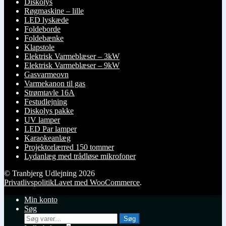
Diskolys
Røgmaskine – lille
LED lyskæde
Foldeborde
Foldebænke
Klapstole
Elektrisk Varmeblæser – 3kW
Elektrisk Varmeblæser – 9kW
Gasvarmeovn
Varmekanon til gas
Strømtavle 16A
Festudlejning
Diskolys pakke
UV lamper
LED Par lamper
Karaokeanlæg
Projektorlærred 150 tommer
Lydanlæg med trådløse mikrofoner
© Tranbjerg Udlejning 2026
Privatlivspolitik
Lavet med WooCommerce
.
Min konto
Søg
Søg
Søg