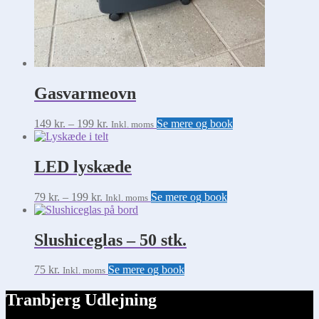
Gasvarmeovn
Prisinterval:
Dette
149
kr.
–
199
kr.
Se mere og book
Inkl. moms
149 kr.
vare
til
har
199 kr.
flere
LED lyskæde
varianter.
Mulighederne
Prisinterval:
Dette
79
kr.
–
199
kr.
Se mere og book
Inkl. moms
kan
79 kr.
vare
vælges
til
har
på
199 kr.
flere
Slushiceglas – 50 stk.
varesiden
varianter.
Mulighederne
75
kr.
Se mere og book
Inkl. moms
kan
vælges
Tranbjerg Udlejning
på
varesiden