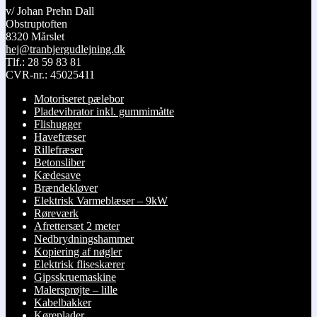
v/ Johan Prehn Dall
Obstruptoften
8320 Mårslet
hej@tranbjergudlejning.dk
Tlf.: 28 59 83 81
CVR-nr.: 45025411
Motoriseret pælebor
Pladevibrator inkl. gummimåtte
Flishugger
Havefræser
Rillefræser
Betonsliber
Kædesave
Brændekløver
Elektrisk Varmeblæser – 9kW
Røreværk
Afrettersæt 2 meter
Nedbrydningshammer
Kopiering af nøgler
Elektrisk fliseskærer
Gipsskruemaskine
Malersprøjte – lille
Kabelbakker
Køreplader