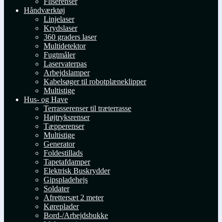
Fliserenser
Håndværktøj
Linjelaser
Krydslaser
360 graders laser
Multidetektor
Fugtmåler
Laservaterpas
Arbejdslamper
Kabelsøger til robotplæneklipper
Multistige
Hus- og Have
Terrasserenser til træterrasse
Højtryksrenser
Tæpperenser
Multistige
Generator
Foldestillads
Tapetafdamper
Elektrisk Buskrydder
Gipspladehejs
Soldater
Afrettersæt 2 meter
Køreplader
Bord-/Arbejdsbukke