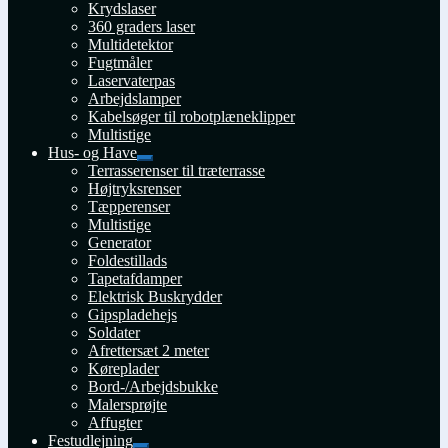
Krydslaser
360 graders laser
Multidetektor
Fugtmåler
Laservaterpas
Arbejdslamper
Kabelsøger til robotplæneklipper
Multistige
Hus- og Have
Udfold
Terrasserenser til træterrasse
undermenu
Højtryksrenser
Tæpperenser
Multistige
Generator
Foldestillads
Tapetafdamper
Elektrisk Buskrydder
Gipspladehejs
Soldater
Afrettersæt 2 meter
Køreplader
Bord-/Arbejdsbukke
Malersprøjte
Affugter
Festudlejning