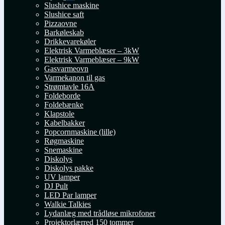
Udfold
Slushice maskine
undermenu
Slushice saft
Pizzaovne
Barkøleskab
Drikkevarekøler
Elektrisk Varmeblæser – 3kW
Elektrisk Varmeblæser – 9kW
Gasvarmeovn
Varmekanon til gas
Strømtavle 16A
Foldeborde
Foldebænke
Klapstole
Kabelbakker
Popcornmaskine (lille)
Røgmaskine
Snemaskine
Diskolys
Diskolys pakke
UV lamper
DJ Pult
LED Par lamper
Walkie Talkies
Lydanlæg med trådløse mikrofoner
Projektorlærred 150 tommer