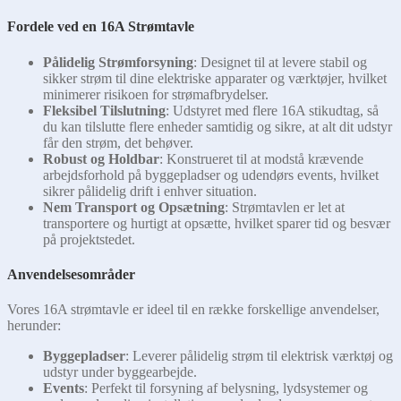
Fordele ved en 16A Strømtavle
Pålidelig Strømforsyning
: Designet til at levere stabil og
sikker strøm til dine elektriske apparater og værktøjer, hvilket
minimerer risikoen for strømafbrydelser.
Fleksibel Tilslutning
: Udstyret med flere 16A stikudtag, så
du kan tilslutte flere enheder samtidig og sikre, at alt dit udstyr
får den strøm, det behøver.
Robust og Holdbar
: Konstrueret til at modstå krævende
arbejdsforhold på byggepladser og udendørs events, hvilket
sikrer pålidelig drift i enhver situation.
Nem Transport og Opsætning
: Strømtavlen er let at
transportere og hurtigt at opsætte, hvilket sparer tid og besvær
på projektstedet.
Anvendelsesområder
Vores 16A strømtavle er ideel til en række forskellige anvendelser,
herunder:
Byggepladser
: Leverer pålidelig strøm til elektrisk værktøj og
udstyr under byggearbejde.
Events
: Perfekt til forsyning af belysning, lydsystemer og