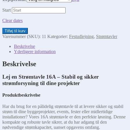
Start
Clear dates
Strømtavle
Tilføj til kurv
16A
Varenummer (SKU):
11
Kategorier:
Festudlejning
,
Strømtavler
antal
Beskrivelse
Yderligere information
Beskrivelse
Lej en Strømtavle 16A – Stabil og sikker
strømforsyning til dine projekter
Produktbeskrivelse
Har du brug for en pålidelig strømtavle til at levere sikker og stabil
strøm til dine byggeprojekter, events, fester eller midlertidige
installationer? Vores 16A strømtavle er den perfekte løsning. Denne
kompakte og robuste tavle sikrer, at du har adgang til den
nødvendige strømkapacitet, uanset opgavens omfang.