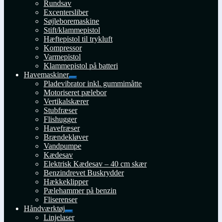
Rundsav
Excentersliber
Søjleboremaskine
Stift/klammepistol
Hæftepistol til trykluft
Kompressor
Varmepistol
Klammepistol på batteri
Havemaskiner
Udfold
Pladevibrator inkl. gummimåtte
undermenu
Motoriseret pælebor
Vertikalskærer
Stubfræser
Flishugger
Havefræser
Brændekløver
Vandpumpe
Kædesav
Elektrisk Kædesav – 40 cm skær
Benzindrevet Buskrydder
Hækkeklipper
Pælehammer på benzin
Fliserenser
Håndværktøj
Udfold
Linjelaser
undermenu