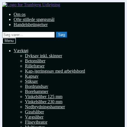
Spring
Spring
til
til
Om os
navigation
indhold
Ofte stillede spørgsmål
Handelsbetingelser
Søg
Søg
efter:
Menu
Værktøj
Dyksav inkl. skinner
Betonsliber
Rillefræser
Kap-/geringssav med arbejdsbord
Kapsav
Stiksav
Bordrundsav
Borehammer
Vinkelsliber 125 mm
Vinkelsliber 230 mm
Nedbrydningshammer
Girafsliber
Vægsliber
Flisevibrator