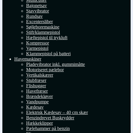
Multicutter
Bajonetsav
Stavvibrator
Rundsav
Excentersliber
Søjleboremaskine
Stift/klammepistol
Hæftepistol til trykluft
Kompressor
Varmepistol
Klammepistol på batteri
Havemaskiner
Pladevibrator inkl. gummimåtte
Motoriseret pælebor
Vertikalskærer
Stubfræser
Flishugger
Havefræser
Brændekløver
Vandpumpe
Kædesav
Elektrisk Kædesav – 40 cm skær
Benzindrevet Buskrydder
Hækkeklipper
Pælehammer på benzin