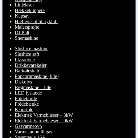
Linjelaser
Hækkeklippere
Kapsav
Hæftepistol til trykluft
Malersprøjte
DJ Pult
Snemaskine
Slushice maskine
Slushice saft
Pizzaovne
Drikkevarekøler
Barkøleskab
Popcornmaskine (lille)
Diskolys
Røgmaskine – lille
LED lyskæde
Foldeborde
Foldebænke
Klapstole
Elektrisk Varmeblæser – 3kW
Elektrisk Varmeblæser – 9kW
Gasvarmeovn
Varmekanon til gas
Strømtavle 16A