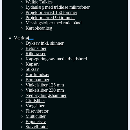
Walkie Talkies
Lydanlæg med trådløse mikrofoner
Projektorlærred 150 tommer
Projektorlærred 90 tommer
Messingstolper med røde bånd
Karaokeanlæg
Værktøj
Udfold
Dyksav inkl. skinner
undermenu
Betonsliber
Rillefræser
Kap-/geringssav med arbejdsbord
Kapsav
Stiksav
Bordrundsav
Borehammer
Vinkelsliber 125 mm
Vinkelsliber 230 mm
Nedbrydningshammer
Girafsliber
Vægsliber
Flisevibrator
Multicutter
Bajonetsav
Stavvibrator