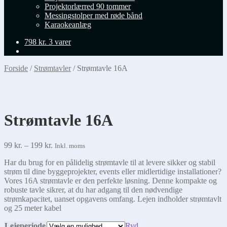
Projektorlærred 90 tommer
Messingstolper med røde bånd
Karaokeanlæg
798
kr.
3 varer
Forside
/
Strømtavler
/
Strømtavle 16A
Strømtavle 16A
Prisinterval:
99
kr.
–
199
kr.
Inkl. moms
99 kr.
Har du brug for en pålidelig strømtavle til at levere sikker og stabil
til
strøm til dine byggeprojekter, events eller midlertidige installationer?
199 kr.
Vores 16A strømtavle er den perfekte løsning. Denne kompakte og
robuste tavle sikrer, at du har adgang til den nødvendige
strømkapacitet, uanset opgavens omfang. Lejen indholder strømtavlt
og 25 meter kabel
Lejeperiode
Ryd