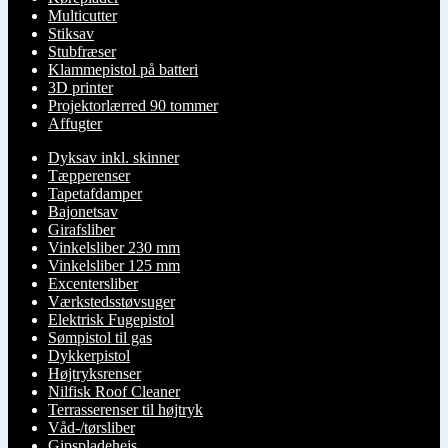
Multicutter
Stiksav
Stubfræser
Klammepistol på batteri
3D printer
Projektorlærred 90 tommer
Affugter
Dyksav inkl. skinner
Tæpperenser
Tapetafdamper
Bajonetsav
Girafsliber
Vinkelsliber 230 mm
Vinkelsliber 125 mm
Excentersliber
Værkstedsstøvsuger
Elektrisk Fugepistol
Sømpistol til gas
Dykkerpistol
Højtryksrenser
Nilfisk Roof Cleaner
Terrasserenser til højtryk
Våd-/tørsliber
Gipspladehejs