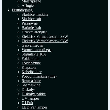
Malersprøjte
Affugter
Festudlejning
Slushice maskine
Slushice saft
Pizzaovne
Barkøleskab
Drikkevarekøler
Elektrisk Varmeblæser – 3kW
Elektrisk Varmeblæser – 9kW
Gasvarmeovn
Varmekanon til gas
Strømtavle 16A
Foldeborde
Foldebænke
Klapstole
Kabelbakker
Popcornmaskine (lille)
Røgmaskine
Snemaskine
Diskolys
Diskolys pakke
UV lamper
DJ Pult
LED Par lamper