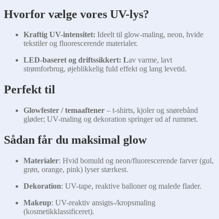
Hvorfor vælge vores UV-lys?
Kraftig UV-intensitet:
Ideelt til glow-maling, neon, hvide
tekstiler og fluorescerende materialer.
LED-baseret og driftssikkert: L
av varme, lavt
strømforbrug, øjeblikkelig fuld effekt og lang levetid.
Perfekt til
Glowfester / temaaftener
– t-shirts, kjoler og snørebånd
gløder; UV-maling og dekoration springer ud af rummet.
Sådan får du maksimal glow
Materialer
: Hvid bomuld og neon/fluorescerende farver (gul,
grøn, orange, pink) lyser stærkest.
Dekoration
: UV-tape, reaktive balloner og malede flader.
Makeup
: UV-reaktiv ansigts-/kropsmaling
(kosmetikklassificeret).