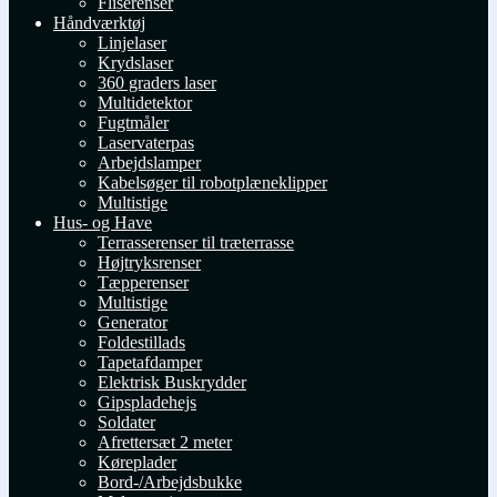
Fliserenser
Håndværktøj
Linjelaser
Krydslaser
360 graders laser
Multidetektor
Fugtmåler
Laservaterpas
Arbejdslamper
Kabelsøger til robotplæneklipper
Multistige
Hus- og Have
Terrasserenser til træterrasse
Højtryksrenser
Tæpperenser
Multistige
Generator
Foldestillads
Tapetafdamper
Elektrisk Buskrydder
Gipspladehejs
Soldater
Afrettersæt 2 meter
Køreplader
Bord-/Arbejdsbukke