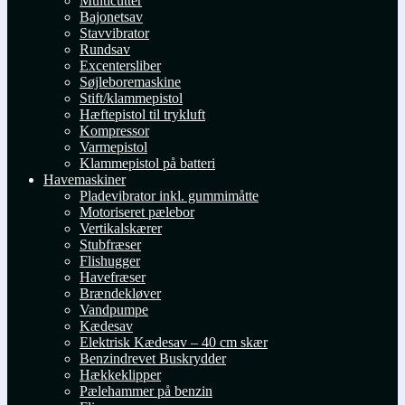
Multicutter
Bajonetsav
Stavvibrator
Rundsav
Excentersliber
Søjleboremaskine
Stift/klammepistol
Hæftepistol til trykluft
Kompressor
Varmepistol
Klammepistol på batteri
Havemaskiner
Pladevibrator inkl. gummimåtte
Motoriseret pælebor
Vertikalskærer
Stubfræser
Flishugger
Havefræser
Brændekløver
Vandpumpe
Kædesav
Elektrisk Kædesav – 40 cm skær
Benzindrevet Buskrydder
Hækkeklipper
Pælehammer på benzin