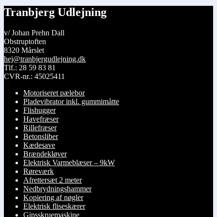
Tranbjerg Udlejning
v/ Johan Prehn Dall
Obstruptoften
8320 Mårslet
hej@tranbjergudlejning.dk
Tlf.: 28 59 83 81
CVR-nr.: 45025411
Motoriseret pælebor
Pladevibrator inkl. gummimåtte
Flishugger
Havefræser
Rillefræser
Betonsliber
Kædesave
Brændekløver
Elektrisk Varmeblæser – 9kW
Røreværk
Afrettersæt 2 meter
Nedbrydningshammer
Kopiering af nøgler
Elektrisk fliseskærer
Gipsskruemaskine