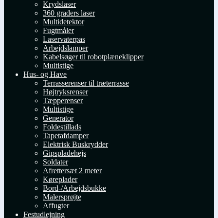
Krydslaser
360 graders laser
Multidetektor
Fugtmåler
Laservaterpas
Arbejdslamper
Kabelsøger til robotplæneklipper
Multistige
Hus- og Have
Terrasserenser til træterrasse
Højtryksrenser
Tæpperenser
Multistige
Generator
Foldestillads
Tapetafdamper
Elektrisk Buskrydder
Gipspladehejs
Soldater
Afrettersæt 2 meter
Køreplader
Bord-/Arbejdsbukke
Malersprøjte
Affugter
Festudlejning