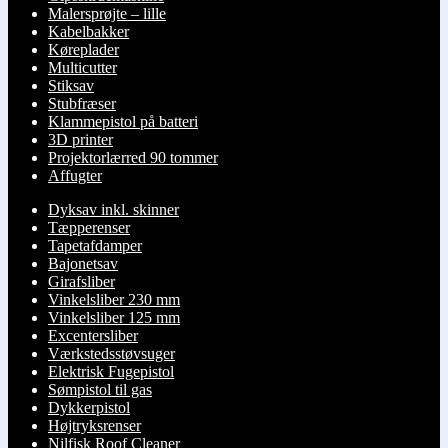
Malersprøjte – lille
Kabelbakker
Køreplader
Multicutter
Stiksav
Stubfræser
Klammepistol på batteri
3D printer
Projektorlærred 90 tommer
Affugter
Dyksav inkl. skinner
Tæpperenser
Tapetafdamper
Bajonetsav
Girafsliber
Vinkelsliber 230 mm
Vinkelsliber 125 mm
Excentersliber
Værkstedsstøvsuger
Elektrisk Fugepistol
Sømpistol til gas
Dykkerpistol
Højtryksrenser
Nilfisk Roof Cleaner