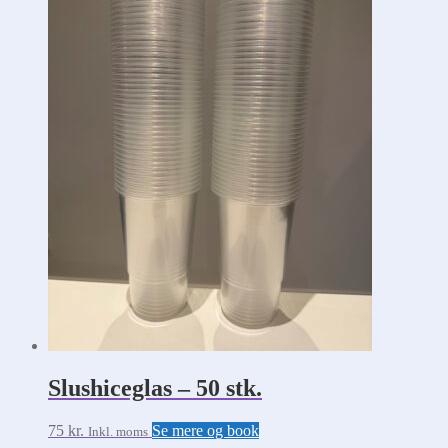
kan
vælges
på
varesiden
Slushiceglas – 50 stk.
75
kr.
Se mere og book
Inkl. moms