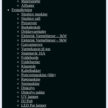
Malersprøjte
Affugter
Festudlejning
Slushice maskine
Slushice saft
Pizzaovne
Barkøleskab
Drikkevarekøler
Elektrisk Varmeblæser – 3kW
Elektrisk Varmeblæser – 9kW
Gasvarmeovn
Varmekanon til gas
Strømtavle 16A
Foldeborde
Foldebænke
Klapstole
Kabelbakker
Popcornmaskine (lille)
Røgmaskine
Snemaskine
Diskolys
Diskolys pakke
UV lamper
DJ Pult
LED Par lamper