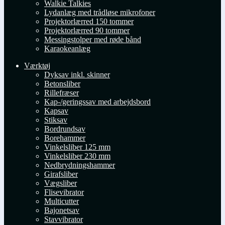
Walkie Talkies
Lydanlæg med trådløse mikrofoner
Projektorlærred 150 tommer
Projektorlærred 90 tommer
Messingstolper med røde bånd
Karaokeanlæg
Værktøj
Dyksav inkl. skinner
Betonsliber
Rillefræser
Kap-/geringssav med arbejdsbord
Kapsav
Stiksav
Bordrundsav
Borehammer
Vinkelsliber 125 mm
Vinkelsliber 230 mm
Nedbrydningshammer
Girafsliber
Vægsliber
Flisevibrator
Multicutter
Bajonetsav
Stavvibrator