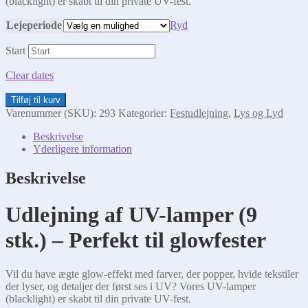
(blacklight) er skabt til din private UV-fest.
Lejeperiode
Ryd
Start
Clear dates
UV
Tilføj til kurv
lamper
Varenummer (SKU):
293
Kategorier:
Festudlejning
,
Lys og Lyd
antal
Beskrivelse
Yderligere information
Beskrivelse
Udlejning af UV-lamper (9
stk.) – Perfekt til glowfester
Vil du have ægte glow-effekt med farver, der popper, hvide tekstiler
der lyser, og detaljer der først ses i UV? Vores UV-lamper
(blacklight) er skabt til din private UV-fest.