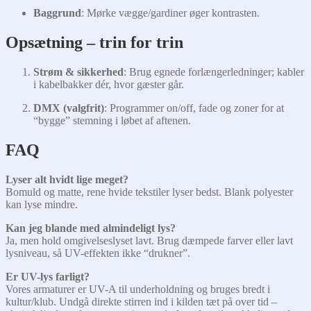
Baggrund
: Mørke vægge/gardiner øger kontrasten.
Opsætning – trin for trin
Strøm & sikkerhed
: Brug egnede forlængerledninger; kabler
i kabelbakker dér, hvor gæster går.
DMX (valgfrit)
: Programmer on/off, fade og zoner for at
“bygge” stemning i løbet af aftenen.
FAQ
Lyser alt hvidt lige meget?
Bomuld og matte, rene hvide tekstiler lyser bedst. Blank polyester
kan lyse mindre.
Kan jeg blande med almindeligt lys?
Ja, men hold omgivelseslyset lavt. Brug dæmpede farver eller lavt
lysniveau, så UV-effekten ikke “drukner”.
Er UV-lys farligt?
Vores armaturer er UV-A til underholdning og bruges bredt i
kultur/klub. Undgå direkte stirren ind i kilden tæt på over tid –