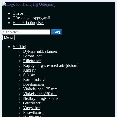
Spring
Spring
til
til
Om os
navigation
indhold
Ofte stillede spørgsmål
Handelsbetingelser
Søg
Søg
efter:
Menu
Værktøj
Dyksav inkl. skinner
Betonsliber
Rillefræser
Kap-/geringssav med arbejdsbord
Kapsav
Stiksav
Bordrundsav
Borehammer
Vinkelsliber 125 mm
Vinkelsliber 230 mm
Nedbrydningshammer
Girafsliber
Vægsliber
Flisevibrator