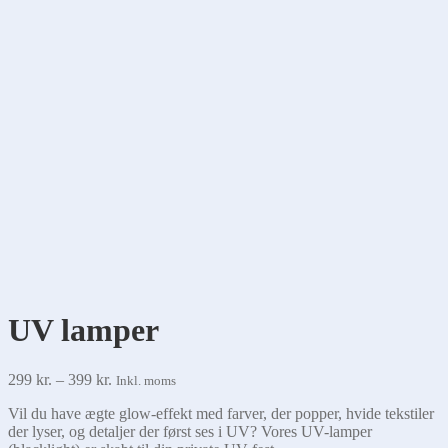
UV lamper
Prisinterval:
299
kr.
–
399
kr.
Inkl. moms
299 kr.
Vil du have ægte glow-effekt med farver, der popper, hvide tekstiler
til
der lyser, og detaljer der først ses i UV? Vores UV-lamper
399 kr.