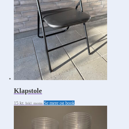
Klapstole
Dette
15
kr.
Se mere og book
Inkl. moms
vare
har
flere
varianter.
Mulighederne