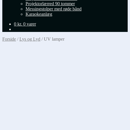
Projektorlærred 90 tommer
Messingstolper med røde bånd
Karaokeanlæg
0
kr.
0 varer
Forside
/
Lys og Lyd
/
UV lamper