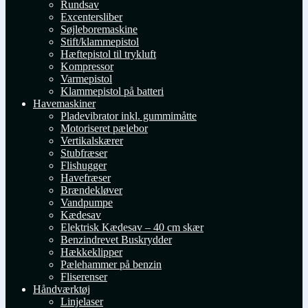
Rundsav
Excentersliber
Søjleboremaskine
Stift/klammepistol
Hæftepistol til trykluft
Kompressor
Varmepistol
Klammepistol på batteri
Havemaskiner
Pladevibrator inkl. gummimåtte
Motoriseret pælebor
Vertikalskærer
Stubfræser
Flishugger
Havefræser
Brændekløver
Vandpumpe
Kædesav
Elektrisk Kædesav – 40 cm skær
Benzindrevet Buskrydder
Hækkeklipper
Pælehammer på benzin
Fliserenser
Håndværktøj
Linjelaser