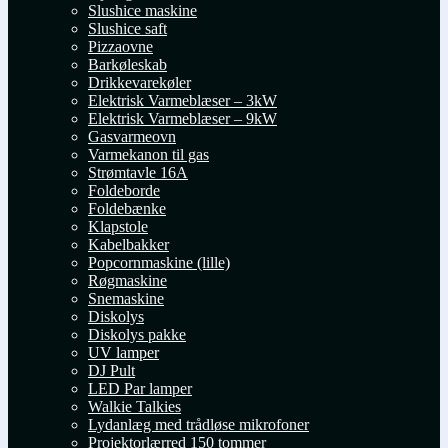
Slushice maskine
Slushice saft
Pizzaovne
Barkøleskab
Drikkevarekøler
Elektrisk Varmeblæser – 3kW
Elektrisk Varmeblæser – 9kW
Gasvarmeovn
Varmekanon til gas
Strømtavle 16A
Foldeborde
Foldebænke
Klapstole
Kabelbakker
Popcornmaskine (lille)
Røgmaskine
Snemaskine
Diskolys
Diskolys pakke
UV lamper
DJ Pult
LED Par lamper
Walkie Talkies
Lydanlæg med trådløse mikrofoner
Projektorlærred 150 tommer