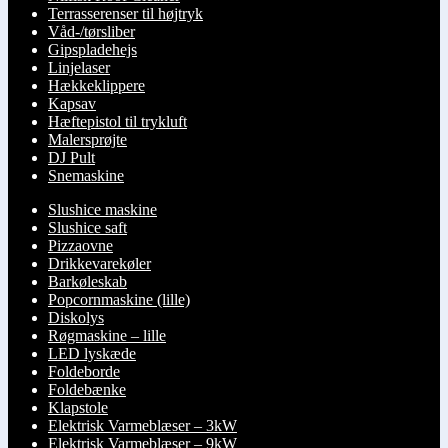
Terrasserenser til højtryk
Våd-/tørsliber
Gipspladehejs
Linjelaser
Hækkeklippere
Kapsav
Hæftepistol til trykluft
Malersprøjte
DJ Pult
Snemaskine
Slushice maskine
Slushice saft
Pizzaovne
Drikkevarekøler
Barkøleskab
Popcornmaskine (lille)
Diskolys
Røgmaskine – lille
LED lyskæde
Foldeborde
Foldebænke
Klapstole
Elektrisk Varmeblæser – 3kW
Elektrisk Varmeblæser – 9kW