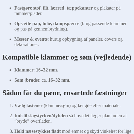
Fastgøre stof, filt, lærred, tæppekanter
og plakater på
rammer/plader.
Opsætte pap, folie, dampspærre
(brug passende klammer
og pas på gennembrydning).
Messer & events
: hurtig opbygning af paneler, covers og
dekorationer.
Kompatible klammer og søm (vejledende)
Klammer
:
16–32 mm.
Søm (brads)
: ca.
16–32 mm.
Sådan får du pæne, ensartede fæstninger
Vælg fastener
(klamme/søm) og længde efter materiale.
Indstil slagstyrken/dybden
så hovedet ligger plant uden at
“bryde” overfladen.
Hold næsestykket fladt
mod emnet og skyd vinkelret for lige