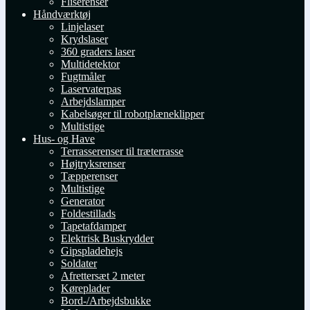
Fliserenser
Håndværktøj
Linjelaser
Krydslaser
360 graders laser
Multidetektor
Fugtmåler
Laservaterpas
Arbejdslamper
Kabelsøger til robotplæneklipper
Multistige
Hus- og Have
Terrasserenser til træterrasse
Højtryksrenser
Tæpperenser
Multistige
Generator
Foldestillads
Tapetafdamper
Elektrisk Buskrydder
Gipspladehejs
Soldater
Afrettersæt 2 meter
Køreplader
Bord-/Arbejdsbukke