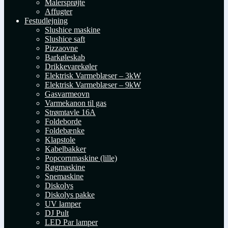
Malersprøjte
Affugter
Festudlejning
Slushice maskine
Slushice saft
Pizzaovne
Barkøleskab
Drikkevarekøler
Elektrisk Varmeblæser – 3kW
Elektrisk Varmeblæser – 9kW
Gasvarmeovn
Varmekanon til gas
Strømtavle 16A
Foldeborde
Foldebænke
Klapstole
Kabelbakker
Popcornmaskine (lille)
Røgmaskine
Snemaskine
Diskolys
Diskolys pakke
UV lamper
DJ Pult
LED Par lamper