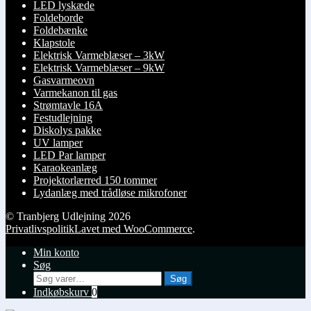
LED lyskæde
Foldeborde
Foldebænke
Klapstole
Elektrisk Varmeblæser – 3kW
Elektrisk Varmeblæser – 9kW
Gasvarmeovn
Varmekanon til gas
Strømtavle 16A
Festudlejning
Diskolys pakke
UV lamper
LED Par lamper
Karaokeanlæg
Projektorlærred 150 tommer
Lydanlæg med trådløse mikrofoner
© Tranbjerg Udlejning 2026
Privatlivspolitik
Lavet med WooCommerce
.
Min konto
Søg
Søg
Søg
efter:
Indkøbskurv
0