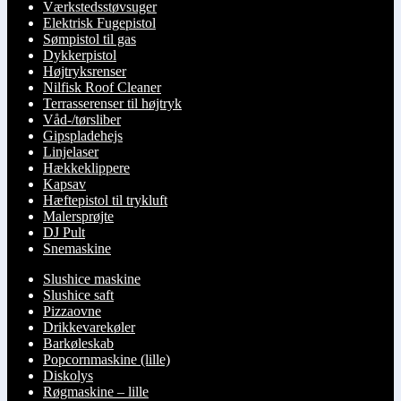
Værkstedsstøvsuger
Elektrisk Fugepistol
Sømpistol til gas
Dykkerpistol
Højtryksrenser
Nilfisk Roof Cleaner
Terrasserenser til højtryk
Våd-/tørsliber
Gipspladehejs
Linjelaser
Hækkeklippere
Kapsav
Hæftepistol til trykluft
Malersprøjte
DJ Pult
Snemaskine
Slushice maskine
Slushice saft
Pizzaovne
Drikkevarekøler
Barkøleskab
Popcornmaskine (lille)
Diskolys
Røgmaskine – lille