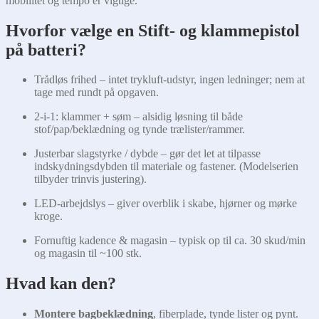
mobilitet og tempo er vigtige.
Hvorfor vælge en Stift- og klammepistol
på batteri?
Trådløs frihed – intet trykluft-udstyr, ingen ledninger; nem at
tage med rundt på opgaven.
2-i-1: klammer + søm – alsidig løsning til både
stof/pap/beklædning og tynde trælister/rammer.
Justerbar slagstyrke / dybde – gør det let at tilpasse
indskydningsdybden til materiale og fastener. (Modelserien
tilbyder trinvis justering).
LED-arbejdslys – giver overblik i skabe, hjørner og mørke
kroge.
Fornuftig kadence & magasin – typisk op til ca. 30 skud/min
og magasin til ~100 stk.
Hvad kan den?
Montere bagbeklædning
, fiberplade, tynde lister og pynt.