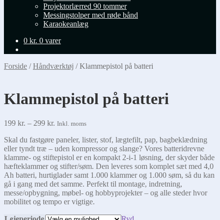
Projektorlærred 90 tommer
Messingstolper med røde bånd
Karaokeanlæg
0
kr.
0 varer
Forside
/
Håndværktøj
/
Klammepistol på batteri
Klammepistol på batteri
Prisinterval:
199
kr.
–
299
kr.
Inkl. moms
199 kr.
Skal du fastgøre paneler, lister, stof, lægtefilt, pap, bagbeklædning
til
eller tyndt træ – uden kompressor og slange? Vores batteridrevne
299 kr.
klamme- og stiftepistol er en kompakt 2-i-1 løsning, der skyder både
hæfteklammer og stifter/søm. Den leveres som komplet sæt med 4,0
Ah batteri, hurtiglader samt 1.000 klammer og 1.000 søm, så du kan
gå i gang med det samme. Perfekt til montage, indretning,
messe/opbygning, møbel- og hobbyprojekter – og alle steder hvor
mobilitet og tempo er vigtige.
Lejeperiode
Ryd