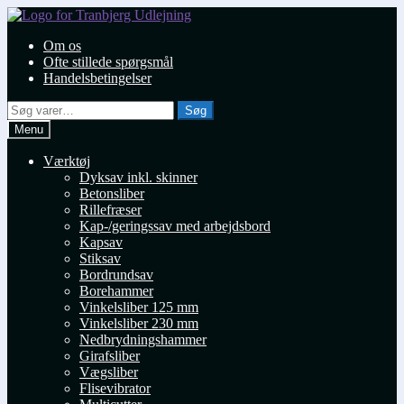
Spring
Spring
til
til
Om os
navigation
indhold
Ofte stillede spørgsmål
Handelsbetingelser
Søg
Søg
efter:
Menu
Værktøj
Dyksav inkl. skinner
Betonsliber
Rillefræser
Kap-/geringssav med arbejdsbord
Kapsav
Stiksav
Bordrundsav
Borehammer
Vinkelsliber 125 mm
Vinkelsliber 230 mm
Nedbrydningshammer
Girafsliber
Vægsliber
Flisevibrator