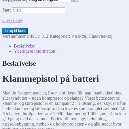
Start
Clear dates
Klammepistol
Tilføj til kurv
på
Varenummer (SKU):
312
Kategorier:
Værktøj
,
Håndværktøj
batteri
antal
Beskrivelse
Yderligere information
Beskrivelse
Klammepistol på batteri
Skal du fastgøre paneler, lister, stof, lægtefilt, pap, bagbeklædning
eller tyndt træ – uden kompressor og slange? Vores batteridrevne
klamme- og stiftepistol er en kompakt 2-i-1 løsning, der skyder både
hæfteklammer og stifter/søm. Den leveres som komplet sæt med 4,0
Ah batteri, hurtiglader samt 1.000 klammer og 1.000 søm, så du kan
gå i gang med det samme. Perfekt til montage, indretning,
messe/opbygning, møbel- og hobbyprojekter – og alle steder hvor