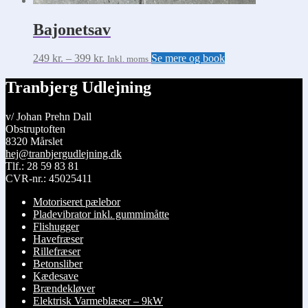
Bajonetsav
Prisinterval:
Dette
249
kr.
–
399
kr.
Se mere og book
Inkl. moms
249 kr.
vare
til
har
Tranbjerg Udlejning
399 kr.
flere
varianter.
v/ Johan Prehn Dall
Mulighederne
Obstruptoften
kan
8320 Mårslet
vælges
hej@tranbjergudlejning.dk
på
Tlf.: 28 59 83 81
varesiden
CVR-nr.: 45025411
Motoriseret pælebor
Pladevibrator inkl. gummimåtte
Flishugger
Havefræser
Rillefræser
Betonsliber
Kædesave
Brændekløver
Elektrisk Varmeblæser – 9kW