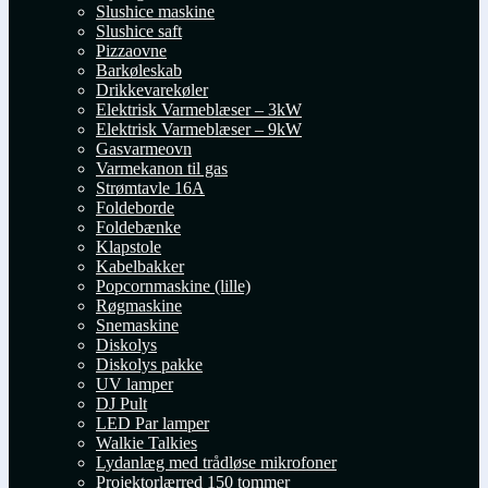
Slushice maskine
Slushice saft
Pizzaovne
Barkøleskab
Drikkevarekøler
Elektrisk Varmeblæser – 3kW
Elektrisk Varmeblæser – 9kW
Gasvarmeovn
Varmekanon til gas
Strømtavle 16A
Foldeborde
Foldebænke
Klapstole
Kabelbakker
Popcornmaskine (lille)
Røgmaskine
Snemaskine
Diskolys
Diskolys pakke
UV lamper
DJ Pult
LED Par lamper
Walkie Talkies
Lydanlæg med trådløse mikrofoner
Projektorlærred 150 tommer