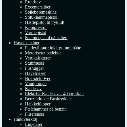
Rundsav
Excentersliber
Søjleboremaskine
Stift/klammepistol
Hæftepistol til trykluft
Kompressor
Varmepistol
Klammepistol på batteri
Havemaskiner
Pladevibrator inkl. gummimåtte
Motoriseret pælebor
Vertikalskærer
Stubfræser
Flishugger
Havefræser
Brændekløver
Vandpumpe
Kædesav
Elektrisk Kædesav – 40 cm skær
Benzindrevet Buskrydder
Hækkeklipper
Pælehammer på benzin
Fliserenser
Håndværktøj
Linjelaser