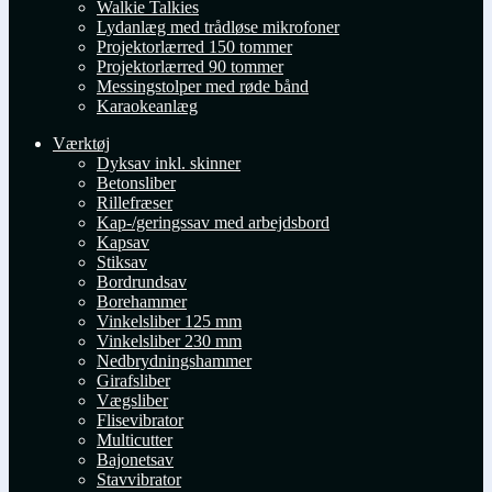
Walkie Talkies
Lydanlæg med trådløse mikrofoner
Projektorlærred 150 tommer
Projektorlærred 90 tommer
Messingstolper med røde bånd
Karaokeanlæg
Værktøj
Dyksav inkl. skinner
Betonsliber
Rillefræser
Kap-/geringssav med arbejdsbord
Kapsav
Stiksav
Bordrundsav
Borehammer
Vinkelsliber 125 mm
Vinkelsliber 230 mm
Nedbrydningshammer
Girafsliber
Vægsliber
Flisevibrator
Multicutter
Bajonetsav
Stavvibrator