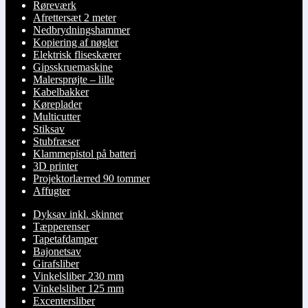
Røreværk
Afrettersæt 2 meter
Nedbrydningshammer
Kopiering af nøgler
Elektrisk fliseskærer
Gipsskruemaskine
Malersprøjte – lille
Kabelbakker
Køreplader
Multicutter
Stiksav
Stubfræser
Klammepistol på batteri
3D printer
Projektorlærred 90 tommer
Affugter
Dyksav inkl. skinner
Tæpperenser
Tapetafdamper
Bajonetsav
Girafsliber
Vinkelsliber 230 mm
Vinkelsliber 125 mm
Excentersliber