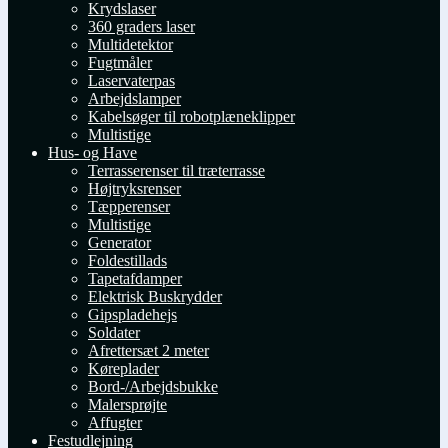
Krydslaser
360 graders laser
Multidetektor
Fugtmåler
Laservaterpas
Arbejdslamper
Kabelsøger til robotplæneklipper
Multistige
Hus- og Have
Terrasserenser til træterrasse
Højtryksrenser
Tæpperenser
Multistige
Generator
Foldestillads
Tapetafdamper
Elektrisk Buskrydder
Gipspladehejs
Soldater
Afrettersæt 2 meter
Køreplader
Bord-/Arbejdsbukke
Malersprøjte
Affugter
Festudlejning