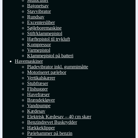
Multicutter
Bajonetsav
Stavvibrator
Rundsav
Excentersliber
Søjleboremaskine
Stift/klammepistol
Hæftepistol til trykluft
Kompressor
Varmepistol
Klammepistol på batteri
Havemaskiner
Pladevibrator inkl. gummimåtte
Motoriseret pælebor
Vertikalskærer
Stubfræser
Flishugger
Havefræser
Brændekløver
Vandpumpe
Kædesav
Elektrisk Kædesav – 40 cm skær
Benzindrevet Buskrydder
Hækkeklipper
Pælehammer på benzin