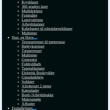
Krydslaser
360 graders laser
Multidetektor
Fugtmåler
Laservaterpas
Arbejdslamper
Kabelsøger til robotplæneklipper
Multistige
Hus- og Have
Udfold
Terrasserenser til træterrasse
undermenu
Højtryksrenser
Tæpperenser
Multistige
Generator
Foldestillads
Tapetafdamper
Elektrisk Buskrydder
Gipspladehejs
Soldater
Afrettersæt 2 meter
Køreplader
Bord-/Arbejdsbukke
Malersprøjte
Affugter
Festudlejning