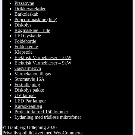
Pizzaovne
Drikkevarekøler
Barkøleskab
Popcornmaskine (lille)
Diskolys
Røgmaskine – lille
LED lyskæde
Foldeborde
Foldebænke
Klapstole
Elektrisk Varmeblæser – 3kW
Elektrisk Varmeblæser – 9kW
Gasvarmeovn
Varmekanon til gas
Strømtavle 16A
Festudlejning
Diskolys pakke
UV lamper
LED Par lamper
Karaokeanlæg
Projektorlærred 150 tommer
Lydanlæg med trådløse mikrofoner
© Tranbjerg Udlejning 2026
Privatlivspolitik
Lavet med WooCommerce
.