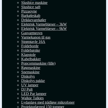
Udfold
Slushice maskine
undermenu
Slushice saft
Pizzaovne
Barkøleskab
Drikkevarekøler
Elektrisk Varmeblæser – 3kW
Elektrisk Varmeblæser – 9kW
Gasvarmeovn
Varmekanon til gas
Strømtavle 16A
Foldeborde
Foldebænke
Klapstole
Kabelbakker
Popcornmaskine (lille)
Røgmaskine
Snemaskine
Diskolys
Diskolys pakke
UV lamper
DJ Pult
LED Par lamper
Walkie Talkies
Lydanlæg med trådløse mikrofoner
Projektorlærred 150 tommer