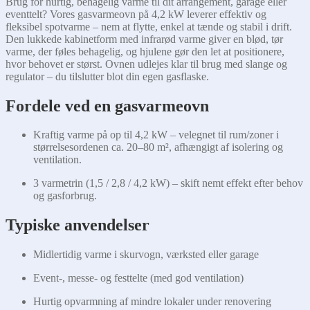
Brug for hurtig, behagelig varme til dit arrangement, garage eller
eventtelt? Vores gasvarmeovn på 4,2 kW leverer effektiv og
fleksibel spotvarme – nem at flytte, enkel at tænde og stabil i drift.
Den lukkede kabinetform med infrarød varme giver en blød, tør
varme, der føles behagelig, og hjulene gør den let at positionere,
hvor behovet er størst. Ovnen udlejes klar til brug med slange og
regulator – du tilslutter blot din egen gasflaske.
Fordele ved en gasvarmeovn
Kraftig varme på op til 4,2 kW – velegnet til rum/zoner i
størrelsesordenen ca. 20–80 m², afhængigt af isolering og
ventilation.
3 varmetrin (1,5 / 2,8 / 4,2 kW) – skift nemt effekt efter behov
og gasforbrug.
Typiske anvendelser
Midlertidig varme i skurvogn, værksted eller garage
Event-, messe- og festtelte (med god ventilation)
Hurtig opvarmning af mindre lokaler under renovering