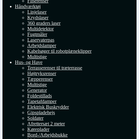
Fliserenser
Håndværktøj
Linjelaser
Krydslaser
360 graders laser
Multidetektor
Fugtmåler
Laservaterpas
Arbejdslamper
Kabelsøger til robotplæneklipper
Multistige
Hus- og Have
Terrasserenser til træterrasse
Højtryksrenser
Tæpperenser
Multistige
Generator
Foldestillads
Tapetafdamper
Elektrisk Buskrydder
Gipspladehejs
Soldater
Afrettersæt 2 meter
Køreplader
Bord-/Arbejdsbukke