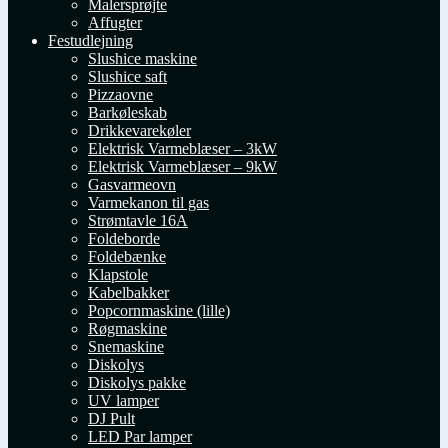
Malersprøjte
Affugter
Festudlejning
Slushice maskine
Slushice saft
Pizzaovne
Barkøleskab
Drikkevarekøler
Elektrisk Varmeblæser – 3kW
Elektrisk Varmeblæser – 9kW
Gasvarmeovn
Varmekanon til gas
Strømtavle 16A
Foldeborde
Foldebænke
Klapstole
Kabelbakker
Popcornmaskine (lille)
Røgmaskine
Snemaskine
Diskolys
Diskolys pakke
UV lamper
DJ Pult
LED Par lamper