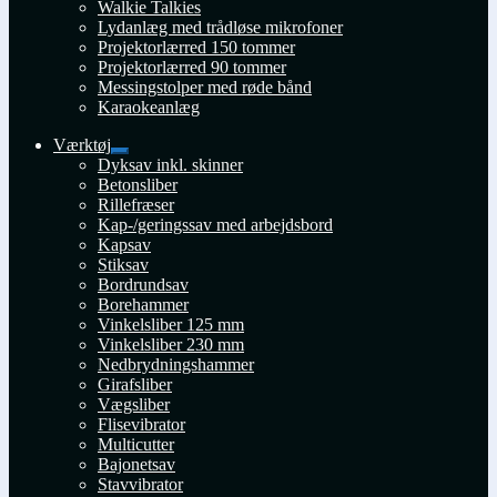
Walkie Talkies
Lydanlæg med trådløse mikrofoner
Projektorlærred 150 tommer
Projektorlærred 90 tommer
Messingstolper med røde bånd
Karaokeanlæg
Værktøj
Udfold
Dyksav inkl. skinner
undermenu
Betonsliber
Rillefræser
Kap-/geringssav med arbejdsbord
Kapsav
Stiksav
Bordrundsav
Borehammer
Vinkelsliber 125 mm
Vinkelsliber 230 mm
Nedbrydningshammer
Girafsliber
Vægsliber
Flisevibrator
Multicutter
Bajonetsav
Stavvibrator