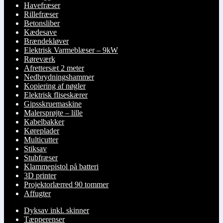
Havefræser
Rillefræser
Betonsliber
Kædesave
Brændekløver
Elektrisk Varmeblæser – 9kW
Røreværk
Afrettersæt 2 meter
Nedbrydningshammer
Kopiering af nøgler
Elektrisk fliseskærer
Gipsskruemaskine
Malersprøjte – lille
Kabelbakker
Køreplader
Multicutter
Stiksav
Stubfræser
Klammepistol på batteri
3D printer
Projektorlærred 90 tommer
Affugter
Dyksav inkl. skinner
Tæpperenser