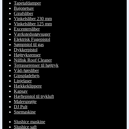
Tapetafdamper
Bajonetsav
Girafsliber
Vinkelsliber 230 mm
Vinkelsliber 125 mm
Excentersliber
Værkstedsstøvsuger
Elektrisk Fugepistol
Sømpistol til gas
Dykkerpistol
Højtryksrenser
Nilfisk Roof Cleaner
Terrasserenser til højtryk
Våd-/tørsliber
Gipspladehejs
Linjelaser
Hækkeklippere
Kapsav
Hæftepistol til trykluft
Malersprøjte
DJ Pult
Snemaskine
Slushice maskine
Slushice saft