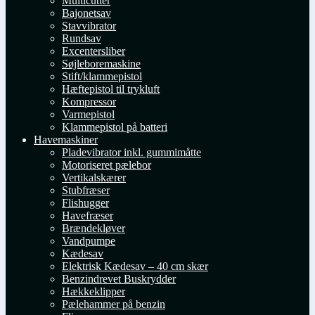
Multicutter
Bajonetsav
Stavvibrator
Rundsav
Excentersliber
Søjleboremaskine
Stift/klammepistol
Hæftepistol til trykluft
Kompressor
Varmepistol
Klammepistol på batteri
Havemaskiner
Pladevibrator inkl. gummimåtte
Motoriseret pælebor
Vertikalskærer
Stubfræser
Flishugger
Havefræser
Brændekløver
Vandpumpe
Kædesav
Elektrisk Kædesav – 40 cm skær
Benzindrevet Buskrydder
Hækkeklipper
Pælehammer på benzin