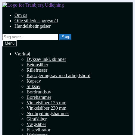
Spring
Spring
til
til
Om os
navigation
indhold
Ofte stillede spørgsmål
Handelsbetingelser
Søg
Søg
efter:
Menu
Værktøj
Dyksav inkl. skinner
Betonsliber
Rillefræser
Kap-/geringssav med arbejdsbord
Kapsav
Stiksav
Bordrundsav
Borehammer
Vinkelsliber 125 mm
Vinkelsliber 230 mm
Nedbrydningshammer
Girafsliber
Vægsliber
Flisevibrator