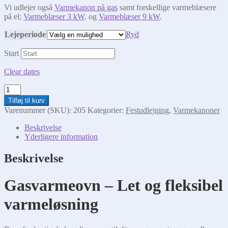
Vi udlejer også
Varmekanon på gas
samt forskellige varmeblæsere
på el;
Varmeblæser 3 kW
. og
Varmeblæser 9 kW
.
Lejeperiode
Ryd
Start
Clear dates
Gasvarmeovn
antal
Tilføj til kurv
Varenummer (SKU):
205
Kategorier:
Festudlejning
,
Varmekanoner
Beskrivelse
Yderligere information
Beskrivelse
Gasvarmeovn – Let og fleksibel
varmeløsning