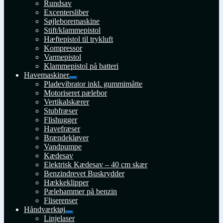
Rundsav
Excentersliber
Søjleboremaskine
Stift/klammepistol
Hæftepistol til trykluft
Kompressor
Varmepistol
Klammepistol på batteri
Havemaskiner
Udfold
Pladevibrator inkl. gummimåtte
undermenu
Motoriseret pælebor
Vertikalskærer
Stubfræser
Flishugger
Havefræser
Brændekløver
Vandpumpe
Kædesav
Elektrisk Kædesav – 40 cm skær
Benzindrevet Buskrydder
Hækkeklipper
Pælehammer på benzin
Fliserenser
Håndværktøj
Udfold
Linjelaser
undermenu