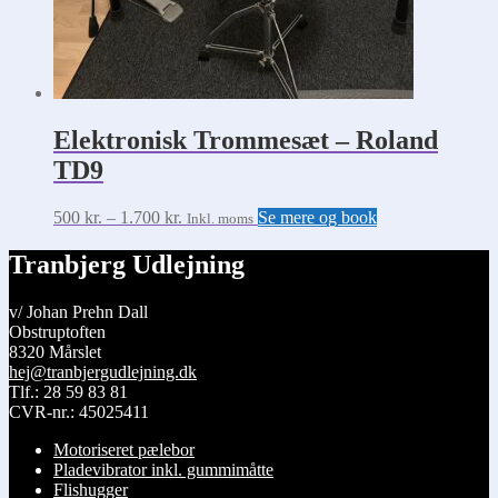
Elektronisk Trommesæt – Roland
TD9
Prisinterval:
Dette
500
kr.
–
1.700
kr.
Se mere og book
Inkl. moms
500 kr.
vare
til
har
Tranbjerg Udlejning
1.700 kr.
flere
varianter.
v/ Johan Prehn Dall
Mulighederne
Obstruptoften
kan
8320 Mårslet
vælges
hej@tranbjergudlejning.dk
på
Tlf.: 28 59 83 81
varesiden
CVR-nr.: 45025411
Motoriseret pælebor
Pladevibrator inkl. gummimåtte
Flishugger