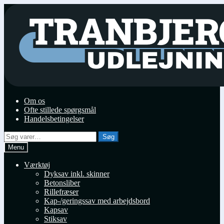
Spring
Spring
til
til
navigation
indhold
Om os
Ofte stillede spørgsmål
Handelsbetingelser
Søg
Søg
efter:
Menu
Værktøj
Dyksav inkl. skinner
Betonsliber
Rillefræser
Kap-/geringssav med arbejdsbord
Kapsav
Stiksav