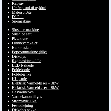
Kapsav
Hæftepistol til trykluft
Malersprøjte
DJ Pult
Snemaskine
Slushice maskine
Slushice saft
Pizzaovne
Drikkevarekøler
Barkøleskab
Popcornmaskine (lille)
Diskolys
Røgmaskine – lille
LED lyskæde
Foldeborde
Foldebænke
Klapstole
Elektrisk Varmeblæser – 3kW
Elektrisk Varmeblæser – 9kW
Gasvarmeovn
Varmekanon til gas
Strømtavle 16A
Festudlejning
Diskolys pakke