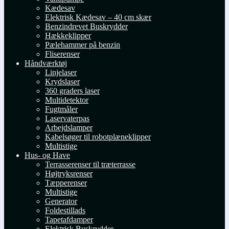
Kædesav
Elektrisk Kædesav – 40 cm skær
Benzindrevet Buskrydder
Hækkeklipper
Pælehammer på benzin
Fliserenser
Håndværktøj
Linjelaser
Krydslaser
360 graders laser
Multidetektor
Fugtmåler
Laservaterpas
Arbejdslamper
Kabelsøger til robotplæneklipper
Multistige
Hus- og Have
Terrasserenser til træterrasse
Højtryksrenser
Tæpperenser
Multistige
Generator
Foldestillads
Tapetafdamper
Elektrisk Buskrydder