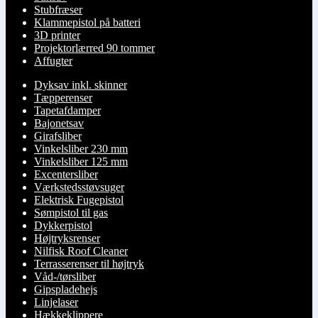
Stubfræser
Klammepistol på batteri
3D printer
Projektorlærred 90 tommer
Affugter
Dyksav inkl. skinner
Tæpperenser
Tapetafdamper
Bajonetsav
Girafsliber
Vinkelsliber 230 mm
Vinkelsliber 125 mm
Excentersliber
Værkstedsstøvsuger
Elektrisk Fugepistol
Sømpistol til gas
Dykkerpistol
Højtryksrenser
Nilfisk Roof Cleaner
Terrasserenser til højtryk
Våd-/tørsliber
Gipspladehejs
Linjelaser
Hækkeklippere