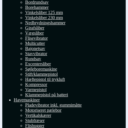
Bordrundsav
Borehammer
Vinkelsliber 125 mm
Vinkelsliber 230 mm
Nedbrydningshammer
Girafsliber
Vægsliber
Flisevibrator
Multicutter
Bajonetsav
Stavvibrator
Rundsav
Excentersliber
Søjleboremaskine
Stift/klammepistol
Hæftepistol til trykluft
Kompressor
Varmepistol
Klammepistol på batteri
Havemaskiner
Pladevibrator inkl. gummimåtte
Motoriseret pælebor
Vertikalskærer
Stubfræser
Flishugger