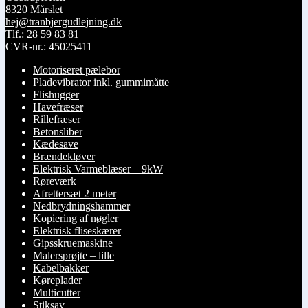
kan
8320 Mårslet
vælges
hej@tranbjergudlejning.dk
på
Tlf.: 28 59 83 81
varesiden
CVR-nr.: 45025411
Motoriseret pælebor
Pladevibrator inkl. gummimåtte
Flishugger
Havefræser
Rillefræser
Betonsliber
Kædesave
Brændekløver
Elektrisk Varmeblæser – 9kW
Røreværk
Afrettersæt 2 meter
Nedbrydningshammer
Kopiering af nøgler
Elektrisk fliseskærer
Gipsskruemaskine
Malersprøjte – lille
Kabelbakker
Køreplader
Multicutter
Stiksav