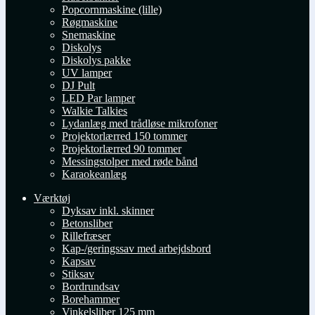
Popcornmaskine (lille)
Røgmaskine
Snemaskine
Diskolys
Diskolys pakke
UV lamper
DJ Pult
LED Par lamper
Walkie Talkies
Lydanlæg med trådløse mikrofoner
Projektorlærred 150 tommer
Projektorlærred 90 tommer
Messingstolper med røde bånd
Karaokeanlæg
Værktøj
Dyksav inkl. skinner
Betonsliber
Rillefræser
Kap-/geringssav med arbejdsbord
Kapsav
Stiksav
Bordrundsav
Borehammer
Vinkelsliber 125 mm