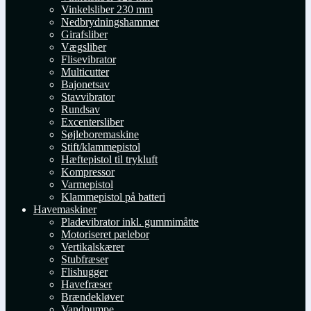
Vinkelsliber 230 mm
Nedbrydningshammer
Girafsliber
Vægsliber
Flisevibrator
Multicutter
Bajonetsav
Stavvibrator
Rundsav
Excentersliber
Søjleboremaskine
Stift/klammepistol
Hæftepistol til trykluft
Kompressor
Varmepistol
Klammepistol på batteri
Havemaskiner
Pladevibrator inkl. gummimåtte
Motoriseret pælebor
Vertikalskærer
Stubfræser
Flishugger
Havefræser
Brændekløver
Vandpumpe