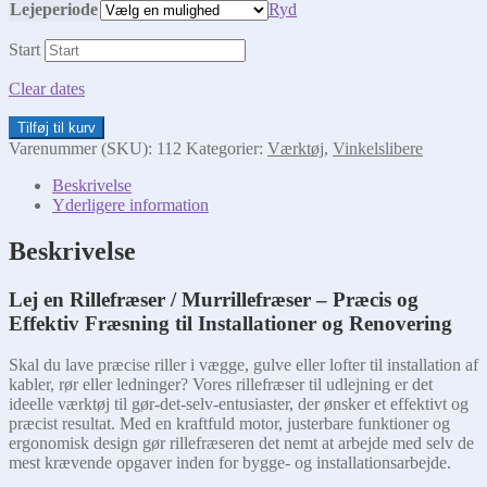
Lejeperiode
Ryd
Start
Clear dates
Rillefræser
Tilføj til kurv
antal
Varenummer (SKU):
112
Kategorier:
Værktøj
,
Vinkelslibere
Beskrivelse
Yderligere information
Beskrivelse
Lej en Rillefræser / Murrillefræser – Præcis og
Effektiv Fræsning til Installationer og Renovering
Skal du lave præcise riller i vægge, gulve eller lofter til installation af
kabler, rør eller ledninger? Vores rillefræser til udlejning er det
ideelle værktøj til gør-det-selv-entusiaster, der ønsker et effektivt og
præcist resultat. Med en kraftfuld motor, justerbare funktioner og
ergonomisk design gør rillefræseren det nemt at arbejde med selv de
mest krævende opgaver inden for bygge- og installationsarbejde.