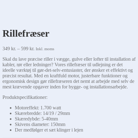
Rillefræser
Prisinterval:
349
kr.
–
599
kr.
Inkl. moms
349 kr.
Skal du lave præcise riller i vægge, gulve eller lofter til installation af
til
kabler, rør eller ledninger? Vores rillefræser til udlejning er det
599 kr.
ideelle værktøj til gør-det-selv-entusiaster, der ønsker et effektivt og
præcist resultat. Med en kraftfuld motor, justerbare funktioner og
ergonomisk design gør rillefræseren det nemt at arbejde med selv de
mest krævende opgaver inden for bygge- og installationsarbejde.
Produktspecifikationer:
Motoreffekt: 1.700 watt
Skærebredde: 14/19 / 29mm
Skæredybde: 5-40mm
Skivens diameter: 150mm
Der medfølger et sæt klinger i lejen