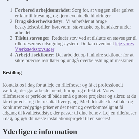
Forbered arbejdsområdet
: Sørg for, at væggen eller gulvet
er klar til fræsning, og fjern eventuelle hindringer.
Brug sikkerhedsudstyr
: Vi anbefaler at bruge
beskyttelsesbriller, høreværn, støvmaske og handsker under
arbejdet.
Tilslut støvsuger
: Reducér støv ved at tilslutte en støvsuger til
rillefræserens udsugningssystem. Du kan eventuelt
leje vores
Værkstedsstøvsuger
Arbejd i sektioner
: Del arbejdet op i mindre sektioner for at
sikre præcise resultater og undgå overbelastning af maskinen.
Bestilling
Kontakt os i dag for at leje en rillefræser og få et professionelt
værktøj, der gør arbejdet nemt, hurtigt og effektivt. Vores
rillefræsere er perfekte til både små og store projekter og sikrer, at du
får et præcist og flot resultat hver gang. Med fleksible lejeaftaler og
konkurrencedygtige priser er det nemt og overkommeligt at få
adgang til kvalitetsudstyr, der passer til dine behov. Lej en rillefræser
i dag, og gør dit næste installationsprojekt til en succes!
Yderligere information