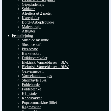
Gipspladehejs
Soldater
Afrettersæt 2 meter
Køreplader
Bord-/Arbejdsbukke
Malersprøjte
Affugter
Festudlejning
Slushice maskine
Slushice saft
Pizzaovne
Barkøleskab
Drikkevarekøler
Elektrisk Varmeblæser – 3kW
Elektrisk Varmeblæser – 9kW
Gasvarmeovn
Varmekanon til gas
Strømtavle 16A
Foldeborde
Foldebænke
Klapstole
Kabelbakker
Popcornmaskine (lille)
Røgmaskine