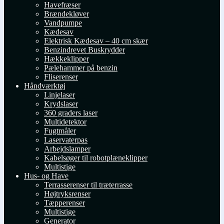
Havefræser
Brændekløver
Vandpumpe
Kædesav
Elektrisk Kædesav – 40 cm skær
Benzindrevet Buskrydder
Hækkeklipper
Pælehammer på benzin
Fliserenser
Håndværktøj
Linjelaser
Krydslaser
360 graders laser
Multidetektor
Fugtmåler
Laservaterpas
Arbejdslamper
Kabelsøger til robotplæneklipper
Multistige
Hus- og Have
Terrasserenser til træterrasse
Højtryksrenser
Tæpperenser
Multistige
Generator