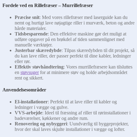
Fordele ved en Rillefræser – Murrillefræser
Præcise snit
: Med vores rillefræser med laserguide kan du
nemt og hurtigt lave nøjagtige riller i murværk, beton og andre
hårde materialer.
Tidsbesparende
: Den effektive maskine gør det muligt at
udføre opgaver på en brøkdel af tiden sammenlignet med
manuelle værktøjer.
Justerbar skæredybde
: Tilpas skæredybden til dit projekt, så
du kan lave riller, der passer perfekt til dine kabler, ledninger
eller rør.
Effektiv støvhåndtering
: Vores murrillefræsere kan tilsluttes
en
støvsuger
for at minimere støv og holde arbejdsområdet
rent og sikkert.
Anvendelsesområder
El-installationer
: Perfekt til at lave riller til kabler og
ledninger i vægge og gulve.
VVS-arbejde
: Ideel til fræsning af riller til rørinstallationer i
badeværelser, køkkener og andre rum.
Renovering og nybyggeri
: Uundværlig til byggeprojekter,
hvor der skal laves skjulte installationer i vægge og lofter.