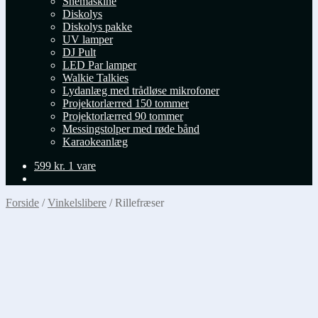
Snemaskine
Diskolys
Diskolys pakke
UV lamper
DJ Pult
LED Par lamper
Walkie Talkies
Lydanlæg med trådløse mikrofoner
Projektorlærred 150 tommer
Projektorlærred 90 tommer
Messingstolper med røde bånd
Karaokeanlæg
599
kr.
1 vare
Forside
/
Vinkelslibere
/
Rillefræser