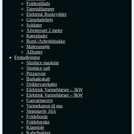
Foldestillads
Tapetafdamper
Elektrisk Buskrydder
Gipspladehejs
Soldater
Afrettersæt 2 meter
Køreplader
Bord-/Arbejdsbukke
Malersprøjte
Affugter
Festudlejning
Slushice maskine
Slushice saft
Pizzaovne
Barkøleskab
Drikkevarekøler
Elektrisk Varmeblæser – 3kW
Elektrisk Varmeblæser – 9kW
Gasvarmeovn
Varmekanon til gas
Strømtavle 16A
Foldeborde
Foldebænke
Klapstole
Kabelbakker