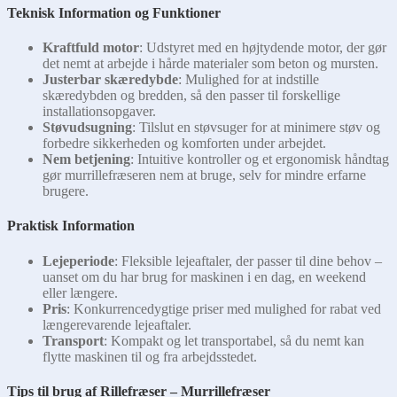
Teknisk Information og Funktioner
Kraftfuld motor
: Udstyret med en højtydende motor, der gør
det nemt at arbejde i hårde materialer som beton og mursten.
Justerbar skæredybde
: Mulighed for at indstille
skæredybden og bredden, så den passer til forskellige
installationsopgaver.
Støvudsugning
: Tilslut en støvsuger for at minimere støv og
forbedre sikkerheden og komforten under arbejdet.
Nem betjening
: Intuitive kontroller og et ergonomisk håndtag
gør murrillefræseren nem at bruge, selv for mindre erfarne
brugere.
Praktisk Information
Lejeperiode
: Fleksible lejeaftaler, der passer til dine behov –
uanset om du har brug for maskinen i en dag, en weekend
eller længere.
Pris
: Konkurrencedygtige priser med mulighed for rabat ved
længerevarende lejeaftaler.
Transport
: Kompakt og let transportabel, så du nemt kan
flytte maskinen til og fra arbejdsstedet.
Tips til brug af Rillefræser – Murrillefræser