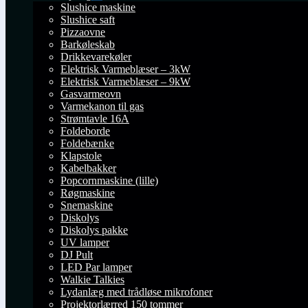
Udfold
Slushice maskine
undermenu
Slushice saft
Pizzaovne
Barkøleskab
Drikkevarekøler
Elektrisk Varmeblæser – 3kW
Elektrisk Varmeblæser – 9kW
Gasvarmeovn
Varmekanon til gas
Strømtavle 16A
Foldeborde
Foldebænke
Klapstole
Kabelbakker
Popcornmaskine (lille)
Røgmaskine
Snemaskine
Diskolys
Diskolys pakke
UV lamper
DJ Pult
LED Par lamper
Walkie Talkies
Lydanlæg med trådløse mikrofoner
Projektorlærred 150 tommer