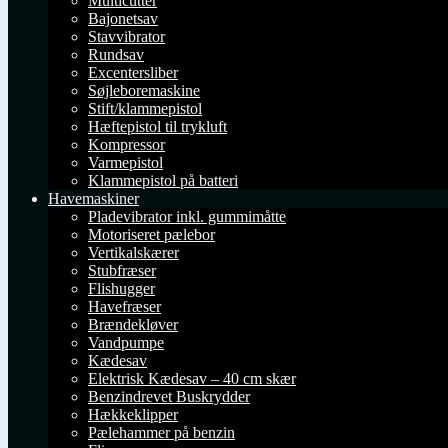
Multicutter
Bajonetsav
Stavvibrator
Rundsav
Excentersliber
Søjleboremaskine
Stift/klammepistol
Hæftepistol til trykluft
Kompressor
Varmepistol
Klammepistol på batteri
Havemaskiner
Pladevibrator inkl. gummimåtte
Motoriseret pælebor
Vertikalskærer
Stubfræser
Flishugger
Havefræser
Brændekløver
Vandpumpe
Kædesav
Elektrisk Kædesav – 40 cm skær
Benzindrevet Buskrydder
Hækkeklipper
Pælehammer på benzin