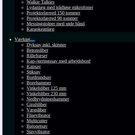
Walkie Talkies
Lydanlæg med trådløse mikrofoner
Projektorlærred 150 tommer
Projektorlærred 90 tommer
Messingstolper med røde bånd
Karaokeanlæg
Værktøj
Udfold
Dyksav inkl. skinner
undermenu
Betonsliber
Rillefræser
Kap-/geringssav med arbejdsbord
Kapsav
Stiksav
Bordrundsav
Borehammer
Vinkelsliber 125 mm
Vinkelsliber 230 mm
Nedbrydningshammer
Girafsliber
Vægsliber
Flisevibrator
Multicutter
Bajonetsav
Stavvibrator