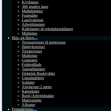
Krydslaser
360 graders laser
Multidetektor
Fugtmåler
Laservaterpas
Arbejdslamper
Kabelsøger til robotplæneklipper
Multistige
Hus- og Have
Udfold
Terrasserenser til træterrasse
undermenu
Højtryksrenser
Tæpperenser
Multistige
Generator
Foldestillads
Tapetafdamper
Elektrisk Buskrydder
Gipspladehejs
Soldater
Afrettersæt 2 meter
Køreplader
Bord-/Arbejdsbukke
Malersprøjte
Affugter
Festudlejning