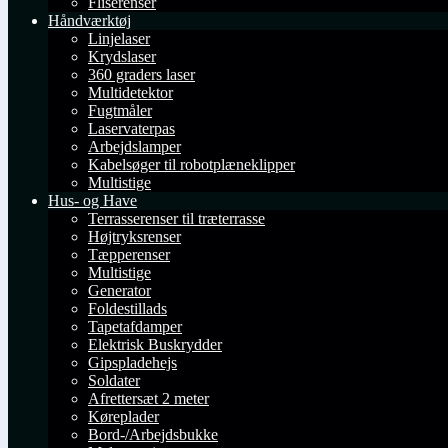
Fliserenser
Håndværktøj
Linjelaser
Krydslaser
360 graders laser
Multidetektor
Fugtmåler
Laservaterpas
Arbejdslamper
Kabelsøger til robotplæneklipper
Multistige
Hus- og Have
Terrasserenser til træterrasse
Højtryksrenser
Tæpperenser
Multistige
Generator
Foldestillads
Tapetafdamper
Elektrisk Buskrydder
Gipspladehejs
Soldater
Afrettersæt 2 meter
Køreplader
Bord-/Arbejdsbukke