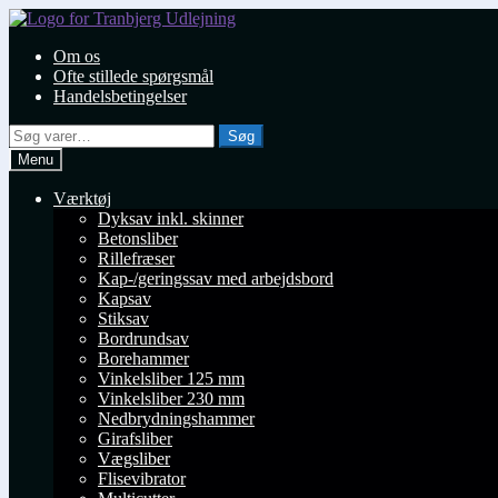
Spring
Spring
til
til
Om os
navigation
indhold
Ofte stillede spørgsmål
Handelsbetingelser
Søg
Søg
efter:
Menu
Værktøj
Dyksav inkl. skinner
Betonsliber
Rillefræser
Kap-/geringssav med arbejdsbord
Kapsav
Stiksav
Bordrundsav
Borehammer
Vinkelsliber 125 mm
Vinkelsliber 230 mm
Nedbrydningshammer
Girafsliber
Vægsliber
Flisevibrator