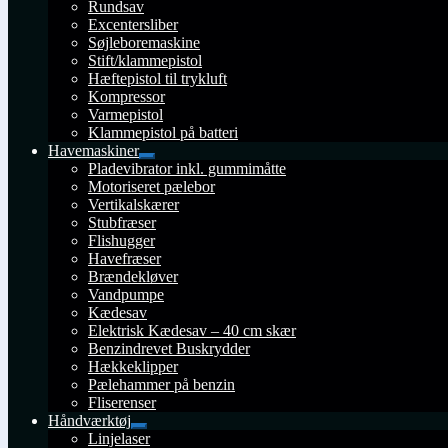
Rundsav
Excentersliber
Søjleboremaskine
Stift/klammepistol
Hæftepistol til trykluft
Kompressor
Varmepistol
Klammepistol på batteri
Havemaskiner
Udfold
Pladevibrator inkl. gummimåtte
undermenu
Motoriseret pælebor
Vertikalskærer
Stubfræser
Flishugger
Havefræser
Brændekløver
Vandpumpe
Kædesav
Elektrisk Kædesav – 40 cm skær
Benzindrevet Buskrydder
Hækkeklipper
Pælehammer på benzin
Fliserenser
Håndværktøj
Udfold
Linjelaser
undermenu