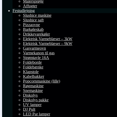
Malersprøjte
Affugter
Festudlejning
Slushice maskine
Slushice saft
Pizzaovne
Barkøleskab
Drikkevarekøler
Elektrisk Varmeblæser – 3kW
Elektrisk Varmeblæser – 9kW
Gasvarmeovn
Varmekanon til gas
Strømtavle 16A
Foldeborde
Foldebænke
Klapstole
Kabelbakker
Popcornmaskine (lille)
Røgmaskine
Snemaskine
Diskolys
Diskolys pakke
UV lamper
DJ Pult
LED Par lamper