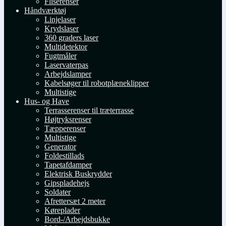
Fliserenser
Håndværktøj
Linjelaser
Krydslaser
360 graders laser
Multidetektor
Fugtmåler
Laservaterpas
Arbejdslamper
Kabelsøger til robotplæneklipper
Multistige
Hus- og Have
Terrasserenser til træterrasse
Højtryksrenser
Tæpperenser
Multistige
Generator
Foldestillads
Tapetafdamper
Elektrisk Buskrydder
Gipspladehejs
Soldater
Afrettersæt 2 meter
Køreplader
Bord-/Arbejdsbukke