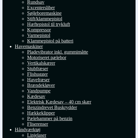
Rundsav
Excentersliber
Søjleboremaskine
Stift/klammepistol
Hæftepistol til trykluft
Kompressor
Varmepistol
Klammepistol på batteri
Havemaskiner
Pladevibrator inkl. gummimåtte
Motoriseret pælebor
Vertikalskærer
Stubfræser
Flishugger
Havefræser
Brændekløver
Vandpumpe
Kædesav
Elektrisk Kædesav – 40 cm skær
Benzindrevet Buskrydder
Hækkeklipper
Pælehammer på benzin
Fliserenser
Håndværktøj
Linjelaser