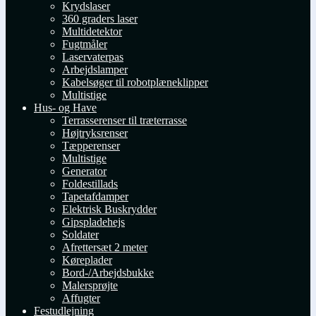
Krydslaser
360 graders laser
Multidetektor
Fugtmåler
Laservaterpas
Arbejdslamper
Kabelsøger til robotplæneklipper
Multistige
Hus- og Have
Terrasserenser til træterrasse
Højtryksrenser
Tæpperenser
Multistige
Generator
Foldestillads
Tapetafdamper
Elektrisk Buskrydder
Gipspladehejs
Soldater
Afrettersæt 2 meter
Køreplader
Bord-/Arbejdsbukke
Malersprøjte
Affugter
Festudlejning