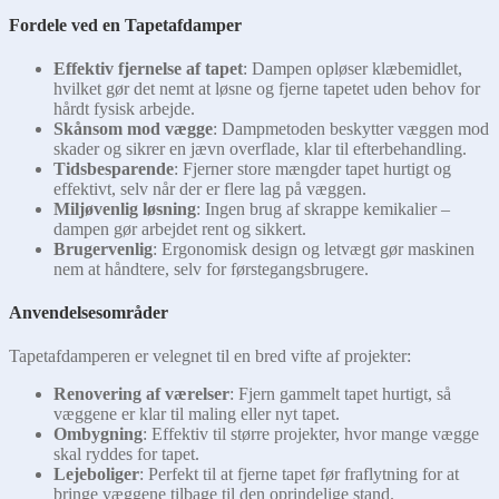
Fordele ved en Tapetafdamper
Effektiv fjernelse af tapet
: Dampen opløser klæbemidlet,
hvilket gør det nemt at løsne og fjerne tapetet uden behov for
hårdt fysisk arbejde.
Skånsom mod vægge
: Dampmetoden beskytter væggen mod
skader og sikrer en jævn overflade, klar til efterbehandling.
Tidsbesparende
: Fjerner store mængder tapet hurtigt og
effektivt, selv når der er flere lag på væggen.
Miljøvenlig løsning
: Ingen brug af skrappe kemikalier –
dampen gør arbejdet rent og sikkert.
Brugervenlig
: Ergonomisk design og letvægt gør maskinen
nem at håndtere, selv for førstegangsbrugere.
Anvendelsesområder
Tapetafdamperen er velegnet til en bred vifte af projekter:
Renovering af værelser
: Fjern gammelt tapet hurtigt, så
væggene er klar til maling eller nyt tapet.
Ombygning
: Effektiv til større projekter, hvor mange vægge
skal ryddes for tapet.
Lejeboliger
: Perfekt til at fjerne tapet før fraflytning for at
bringe væggene tilbage til den oprindelige stand.