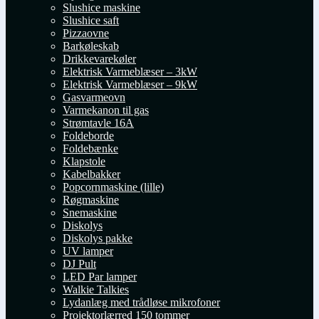
Slushice maskine
Slushice saft
Pizzaovne
Barkøleskab
Drikkevarekøler
Elektrisk Varmeblæser – 3kW
Elektrisk Varmeblæser – 9kW
Gasvarmeovn
Varmekanon til gas
Strømtavle 16A
Foldeborde
Foldebænke
Klapstole
Kabelbakker
Popcornmaskine (lille)
Røgmaskine
Snemaskine
Diskolys
Diskolys pakke
UV lamper
DJ Pult
LED Par lamper
Walkie Talkies
Lydanlæg med trådløse mikrofoner
Projektorlærred 150 tommer