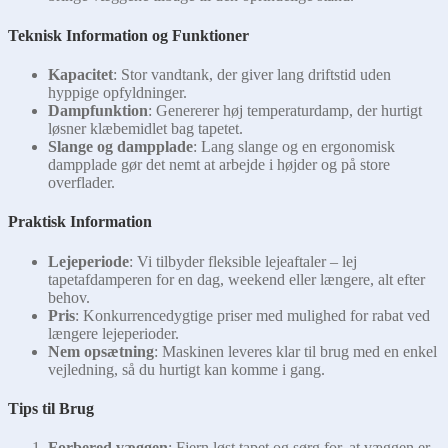
Teknisk Information og Funktioner
Kapacitet
: Stor vandtank, der giver lang driftstid uden
hyppige opfyldninger.
Dampfunktion
: Genererer høj temperaturdamp, der hurtigt
løsner klæbemidlet bag tapetet.
Slange og dampplade
: Lang slange og en ergonomisk
dampplade gør det nemt at arbejde i højder og på store
overflader.
Praktisk Information
Lejeperiode
: Vi tilbyder fleksible lejeaftaler – lej
tapetafdamperen for en dag, weekend eller længere, alt efter
behov.
Pris
: Konkurrencedygtige priser med mulighed for rabat ved
længere lejeperioder.
Nem opsætning
: Maskinen leveres klar til brug med en enkel
vejledning, så du hurtigt kan komme i gang.
Tips til Brug
Forbered væggen
: Fjern løst tapet og sørg for, at væggen er