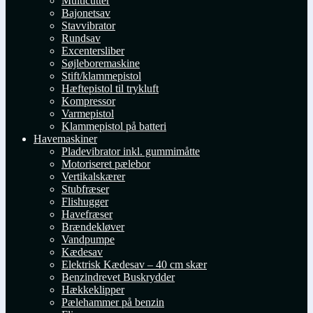
Multicutter
Bajonetsav
Stavvibrator
Rundsav
Excentersliber
Søjleboremaskine
Stift/klammepistol
Hæftepistol til trykluft
Kompressor
Varmepistol
Klammepistol på batteri
Havemaskiner
Pladevibrator inkl. gummimåtte
Motoriseret pælebor
Vertikalskærer
Stubfræser
Flishugger
Havefræser
Brændekløver
Vandpumpe
Kædesav
Elektrisk Kædesav – 40 cm skær
Benzindrevet Buskrydder
Hækkeklipper
Pælehammer på benzin