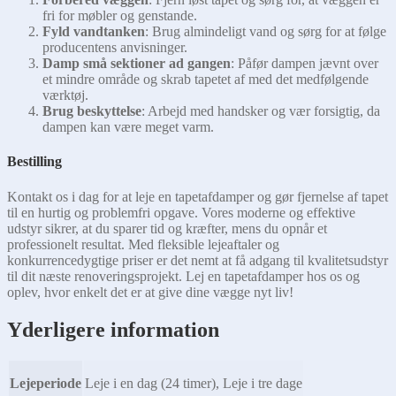
fri for møbler og genstande.
Fyld vandtanken
: Brug almindeligt vand og sørg for at følge
producentens anvisninger.
Damp små sektioner ad gangen
: Påfør dampen jævnt over
et mindre område og skrab tapetet af med det medfølgende
værktøj.
Brug beskyttelse
: Arbejd med handsker og vær forsigtig, da
dampen kan være meget varm.
Bestilling
Kontakt os i dag for at leje en tapetafdamper og gør fjernelse af tapet
til en hurtig og problemfri opgave. Vores moderne og effektive
udstyr sikrer, at du sparer tid og kræfter, mens du opnår et
professionelt resultat. Med fleksible lejeaftaler og
konkurrencedygtige priser er det nemt at få adgang til kvalitetsudstyr
til dit næste renoveringsprojekt. Lej en tapetafdamper hos os og
oplev, hvor enkelt det er at give dine vægge nyt liv!
Yderligere information
Lejeperiode
Leje i en dag (24 timer), Leje i tre dage