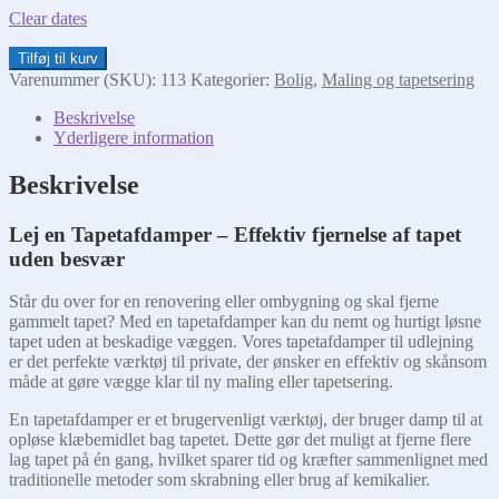
Clear dates
Tapetafdamper
Tilføj til kurv
antal
Varenummer (SKU):
113
Kategorier:
Bolig
,
Maling og tapetsering
Beskrivelse
Yderligere information
Beskrivelse
Lej en Tapetafdamper – Effektiv fjernelse af tapet
uden besvær
Står du over for en renovering eller ombygning og skal fjerne
gammelt tapet? Med en tapetafdamper kan du nemt og hurtigt løsne
tapet uden at beskadige væggen. Vores tapetafdamper til udlejning
er det perfekte værktøj til private, der ønsker en effektiv og skånsom
måde at gøre vægge klar til ny maling eller tapetsering.
En tapetafdamper er et brugervenligt værktøj, der bruger damp til at
opløse klæbemidlet bag tapetet. Dette gør det muligt at fjerne flere
lag tapet på én gang, hvilket sparer tid og kræfter sammenlignet med
traditionelle metoder som skrabning eller brug af kemikalier.