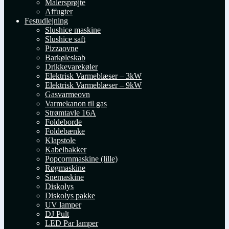
Malersprøjte
Affugter
Festudlejning
Slushice maskine
Slushice saft
Pizzaovne
Barkøleskab
Drikkevarekøler
Elektrisk Varmeblæser – 3kW
Elektrisk Varmeblæser – 9kW
Gasvarmeovn
Varmekanon til gas
Strømtavle 16A
Foldeborde
Foldebænke
Klapstole
Kabelbakker
Popcornmaskine (lille)
Røgmaskine
Snemaskine
Diskolys
Diskolys pakke
UV lamper
DJ Pult
LED Par lamper