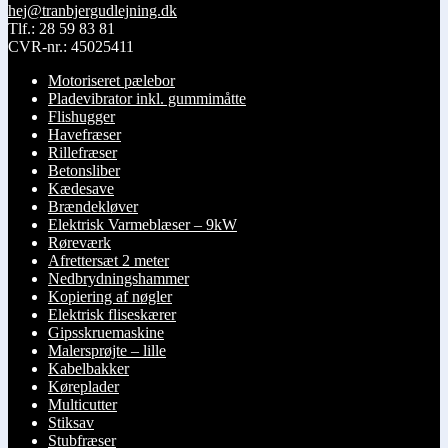
hej@tranbjergudlejning.dk
på
Tlf.: 28 59 83 81
varesiden
CVR-nr.: 45025411
Motoriseret pælebor
Pladevibrator inkl. gummimåtte
Flishugger
Havefræser
Rillefræser
Betonsliber
Kædesave
Brændekløver
Elektrisk Varmeblæser – 9kW
Røreværk
Afrettersæt 2 meter
Nedbrydningshammer
Kopiering af nøgler
Elektrisk fliseskærer
Gipsskruemaskine
Malersprøjte – lille
Kabelbakker
Køreplader
Multicutter
Stiksav
Stubfræser