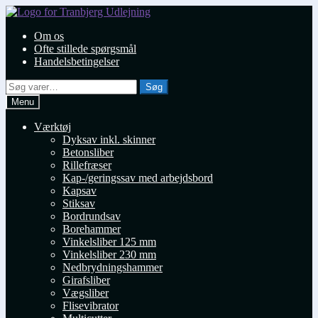
Spring
Spring
til
til
Om os
navigation
indhold
Ofte stillede spørgsmål
Handelsbetingelser
Søg
Søg
efter:
Menu
Værktøj
Dyksav inkl. skinner
Betonsliber
Rillefræser
Kap-/geringssav med arbejdsbord
Kapsav
Stiksav
Bordrundsav
Borehammer
Vinkelsliber 125 mm
Vinkelsliber 230 mm
Nedbrydningshammer
Girafsliber
Vægsliber
Flisevibrator