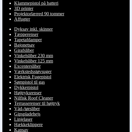
Klammepistol på batteri
3D printer
Projektorlærred 90 tommer
Affugter
Dyksav inkl. skinner
Tæpperenser
Tapetafdamper
Bajonetsav
Girafsliber
Vinkelsliber 230 mm
Vinkelsliber 125 mm
Excentersliber
Værkstedsstøvsuger
Elektrisk Fugepistol
Sømpistol til gas
Dykkerpistol
Højtryksrenser
Nilfisk Roof Cleaner
Terrasserenser til højtryk
Våd-/tørsliber
Gipspladehejs
Linjelaser
Hækkeklippere
Kapsav