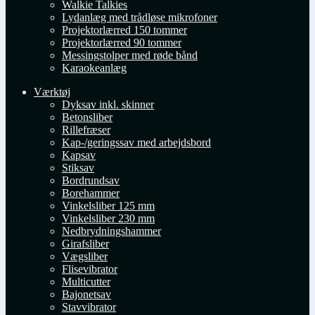
Walkie Talkies
Lydanlæg med trådløse mikrofoner
Projektorlærred 150 tommer
Projektorlærred 90 tommer
Messingstolper med røde bånd
Karaokeanlæg
Værktøj
Dyksav inkl. skinner
Betonsliber
Rillefræser
Kap-/geringssav med arbejdsbord
Kapsav
Stiksav
Bordrundsav
Borehammer
Vinkelsliber 125 mm
Vinkelsliber 230 mm
Nedbrydningshammer
Girafsliber
Vægsliber
Flisevibrator
Multicutter
Bajonetsav
Stavvibrator