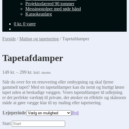
Projektorlærred 90 tommer
Messingstolper med røde bånd
Karaokeanlæg
0
kr.
0 varer
Forside
/
Maling og tapetsering
/
Tapetafdamper
Tapetafdamper
Prisinterval:
149
kr.
–
299
kr.
Inkl. moms
149 kr.
Står du over for en renovering eller ombygning og skal fjerne
til
gammelt tapet? Med en tapetafdamper kan du nemt og hurtigt løsne
299 kr.
tapet uden at beskadige væggen. Vores tapetafdamper til udlejning
er det perfekte værktøj til private, der ønsker en effektiv og skånsom
måde at gøre vægge klar til ny maling eller tapetsering.
Lejeperiode
Ryd
Start