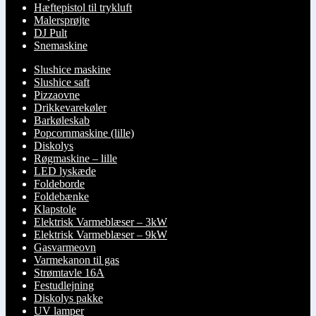
Hæftepistol til trykluft
Malersprøjte
DJ Pult
Snemaskine
Slushice maskine
Slushice saft
Pizzaovne
Drikkevarekøler
Barkøleskab
Popcornmaskine (lille)
Diskolys
Røgmaskine – lille
LED lyskæde
Foldeborde
Foldebænke
Klapstole
Elektrisk Varmeblæser – 3kW
Elektrisk Varmeblæser – 9kW
Gasvarmeovn
Varmekanon til gas
Strømtavle 16A
Festudlejning
Diskolys pakke
UV lamper