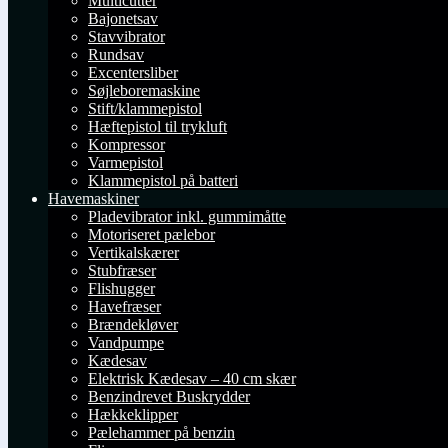
Multicutter
Bajonetsav
Stavvibrator
Rundsav
Excentersliber
Søjleboremaskine
Stift/klammepistol
Hæftepistol til trykluft
Kompressor
Varmepistol
Klammepistol på batteri
Havemaskiner
Pladevibrator inkl. gummimåtte
Motoriseret pælebor
Vertikalskærer
Stubfræser
Flishugger
Havefræser
Brændekløver
Vandpumpe
Kædesav
Elektrisk Kædesav – 40 cm skær
Benzindrevet Buskrydder
Hækkeklipper
Pælehammer på benzin