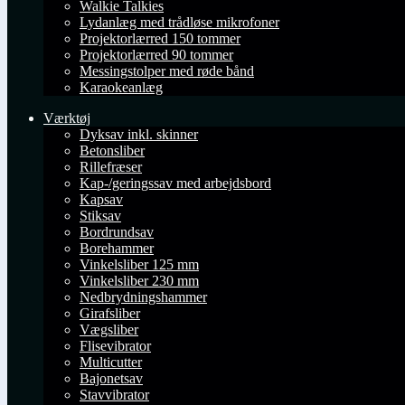
Walkie Talkies
Lydanlæg med trådløse mikrofoner
Projektorlærred 150 tommer
Projektorlærred 90 tommer
Messingstolper med røde bånd
Karaokeanlæg
Værktøj
Dyksav inkl. skinner
Betonsliber
Rillefræser
Kap-/geringssav med arbejdsbord
Kapsav
Stiksav
Bordrundsav
Borehammer
Vinkelsliber 125 mm
Vinkelsliber 230 mm
Nedbrydningshammer
Girafsliber
Vægsliber
Flisevibrator
Multicutter
Bajonetsav
Stavvibrator