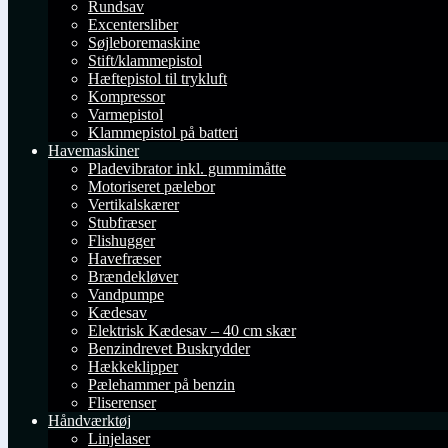
Rundsav
Excentersliber
Søjleboremaskine
Stift/klammepistol
Hæftepistol til trykluft
Kompressor
Varmepistol
Klammepistol på batteri
Havemaskiner
Pladevibrator inkl. gummimåtte
Motoriseret pælebor
Vertikalskærer
Stubfræser
Flishugger
Havefræser
Brændekløver
Vandpumpe
Kædesav
Elektrisk Kædesav – 40 cm skær
Benzindrevet Buskrydder
Hækkeklipper
Pælehammer på benzin
Fliserenser
Håndværktøj
Linjelaser