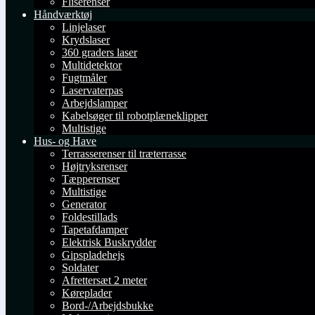
Fliserenser
Håndværktøj
Linjelaser
Krydslaser
360 graders laser
Multidetektor
Fugtmåler
Laservaterpas
Arbejdslamper
Kabelsøger til robotplæneklipper
Multistige
Hus- og Have
Terrasserenser til træterrasse
Højtryksrenser
Tæpperenser
Multistige
Generator
Foldestillads
Tapetafdamper
Elektrisk Buskrydder
Gipspladehejs
Soldater
Afrettersæt 2 meter
Køreplader
Bord-/Arbejdsbukke