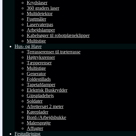
Krydslaser
360 graders laser
Multidetektor
Fugtmåler
Laservaterpas
Arbejdslamper
Kabelsøger til robotplæneklipper
Multistige
Hus- og Have
Terrasserenser til træterrasse
Højtryksrenser
Tæpperenser
Multistige
Generator
Foldestillads
Tapetafdamper
Elektrisk Buskrydder
Gipspladehejs
Soldater
Afrettersæt 2 meter
Køreplader
Bord-/Arbejdsbukke
Malersprøjte
Affugter
Festudlejning