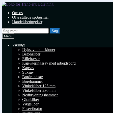
Spring
Spring
til
til
Om os
navigation
indhold
Ofte stillede spørgsmål
Handelsbetingelser
Søg
Søg
efter:
Menu
Værktøj
Dyksav inkl. skinner
Betonsliber
Rillefræser
Kap-/geringssav med arbejdsbord
Kapsav
Stiksav
Bordrundsav
Borehammer
Vinkelsliber 125 mm
Vinkelsliber 230 mm
Nedbrydningshammer
Girafsliber
Vægsliber
Flisevibrator