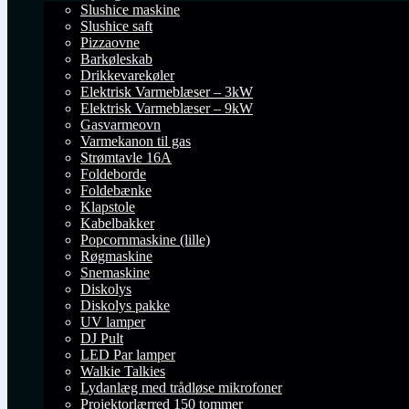
Slushice maskine
Slushice saft
Pizzaovne
Barkøleskab
Drikkevarekøler
Elektrisk Varmeblæser – 3kW
Elektrisk Varmeblæser – 9kW
Gasvarmeovn
Varmekanon til gas
Strømtavle 16A
Foldeborde
Foldebænke
Klapstole
Kabelbakker
Popcornmaskine (lille)
Røgmaskine
Snemaskine
Diskolys
Diskolys pakke
UV lamper
DJ Pult
LED Par lamper
Walkie Talkies
Lydanlæg med trådløse mikrofoner
Projektorlærred 150 tommer