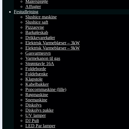
Malersprøjte
Affugter
Festudlejning
Slushice maskine
Slushice saft
Pizzaovne
Barkøleskab
Drikkevarekøler
Elektrisk Varmeblæser – 3kW
Elektrisk Varmeblæser – 9kW
Gasvarmeovn
Varmekanon til gas
Strømtavle 16A
Foldeborde
Foldebænke
Klapstole
Kabelbakker
Popcornmaskine (lille)
Røgmaskine
Snemaskine
Diskolys
Diskolys pakke
UV lamper
DJ Pult
LED Par lamper