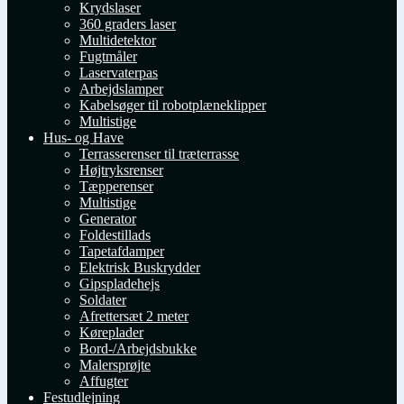
Krydslaser
360 graders laser
Multidetektor
Fugtmåler
Laservaterpas
Arbejdslamper
Kabelsøger til robotplæneklipper
Multistige
Hus- og Have
Terrasserenser til træterrasse
Højtryksrenser
Tæpperenser
Multistige
Generator
Foldestillads
Tapetafdamper
Elektrisk Buskrydder
Gipspladehejs
Soldater
Afrettersæt 2 meter
Køreplader
Bord-/Arbejdsbukke
Malersprøjte
Affugter
Festudlejning