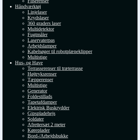
Fliserenser
Håndværktøj
Linjelaser
Krydslaser
360 graders laser
Multidetektor
Fugtmåler
Laservaterpas
Arbejdslamper
Kabelsøger til robotplæneklipper
Multistige
Hus- og Have
Terrasserenser til træterrasse
Højtryksrenser
Tæpperenser
Multistige
Generator
Foldestillads
Tapetafdamper
Elektrisk Buskrydder
Gipspladehejs
Soldater
Afrettersæt 2 meter
Køreplader
Bord-/Arbejdsbukke