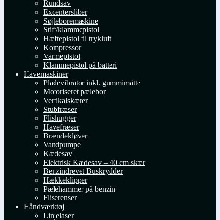
Rundsav
Excentersliber
Søjleboremaskine
Stift/klammepistol
Hæftepistol til trykluft
Kompressor
Varmepistol
Klammepistol på batteri
Havemaskiner
Pladevibrator inkl. gummimåtte
Motoriseret pælebor
Vertikalskærer
Stubfræser
Flishugger
Havefræser
Brændekløver
Vandpumpe
Kædesav
Elektrisk Kædesav – 40 cm skær
Benzindrevet Buskrydder
Hækkeklipper
Pælehammer på benzin
Fliserenser
Håndværktøj
Linjelaser