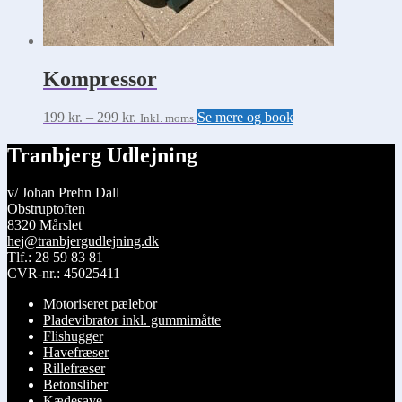
Kompressor
Prisinterval:
Dette
199
kr.
–
299
kr.
Se mere og book
Inkl. moms
199 kr.
vare
til
har
Tranbjerg Udlejning
299 kr.
flere
varianter.
v/ Johan Prehn Dall
Mulighederne
Obstruptoften
kan
8320 Mårslet
vælges
hej@tranbjergudlejning.dk
på
Tlf.: 28 59 83 81
varesiden
CVR-nr.: 45025411
Motoriseret pælebor
Pladevibrator inkl. gummimåtte
Flishugger
Havefræser
Rillefræser
Betonsliber
Kædesave