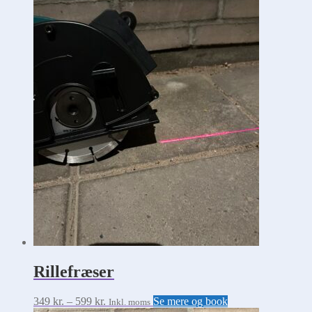
Rillefræser
Prisinterval:
Dette
349
kr.
–
599
kr.
Se mere og book
Inkl. moms