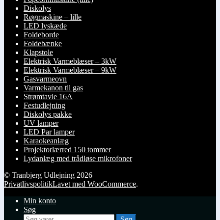
Diskolys
Røgmaskine – lille
LED lyskæde
Foldeborde
Foldebænke
Klapstole
Elektrisk Varmeblæser – 3kW
Elektrisk Varmeblæser – 9kW
Gasvarmeovn
Varmekanon til gas
Strømtavle 16A
Festudlejning
Diskolys pakke
UV lamper
LED Par lamper
Karaokeanlæg
Projektorlærred 150 tommer
Lydanlæg med trådløse mikrofoner
© Tranbjerg Udlejning 2026
Privatlivspolitik
Lavet med WooCommerce
.
Min konto
Søg
Søg
Søg