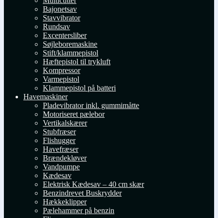
Multicutter
Bajonetsav
Stavvibrator
Rundsav
Excentersliber
Søjleboremaskine
Stift/klammepistol
Hæftepistol til trykluft
Kompressor
Varmepistol
Klammepistol på batteri
Havemaskiner
Pladevibrator inkl. gummimåtte
Motoriseret pælebor
Vertikalskærer
Stubfræser
Flishugger
Havefræser
Brændekløver
Vandpumpe
Kædesav
Elektrisk Kædesav – 40 cm skær
Benzindrevet Buskrydder
Hækkeklipper
Pælehammer på benzin