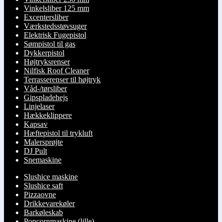
Vinkelsliber 125 mm
Excentersliber
Værkstedsstøvsuger
Elektrisk Fugepistol
Sømpistol til gas
Dykkerpistol
Højtryksrenser
Nilfisk Roof Cleaner
Terrasserenser til højtryk
Våd-/tørsliber
Gipspladehejs
Linjelaser
Hækkeklippere
Kapsav
Hæftepistol til trykluft
Malersprøjte
DJ Pult
Snemaskine
Slushice maskine
Slushice saft
Pizzaovne
Drikkevarekøler
Barkøleskab
Popcornmaskine (lille)