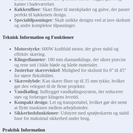
kanter i badeværelset.
Køkkenfliser
: Skær fliser til stænkplader og gulve, der passer
perfekt til køkkenets design.
Specialtilpasninger
: Skab unikke designs ved at lave skråsnit
og andre komplekse tilpasninger.
Teknisk Information og Funktioner
Motorstyrke
: 600W kraftfuld motor, der giver stabil og
effektiv skæring.
Klingediameter
: 180 mm diamantklinge, der sikrer præcise
og rene snit i både bløde og hårde materialer.
Justerbar skærevinkel
: Mulighed for skråsnit fra 0° til 45°
for større fleksibilitet.
Skæredybde
: Kan skære fliser op til 35 mm tykke, hvilket
gør den velegnet til de fleste projekter.
Vandkøling
: Indbygget vandkølingssystem, der reducerer
støv og forlænger klingens levetid.
Kompakt design
: Let og transportabel, hvilket gør det nemt
at flytte maskinen mellem arbejdssteder.
Sikkerhedsfunktioner
: Udstyret med sprøjteskærm og stabil
base for maksimal sikkerhed under brug.
Praktisk Information