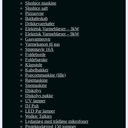
Slushice maskine
Slushice saft
Pizzaovne
Barkøleskab
Drikkevarekøler
Elektrisk Varmeblæser – 3kW
Elektrisk Varmeblæser – 9kW
Gasvarmeovn
Varmekanon til gas
Strømtavle 16A
Foldeborde
Foldebænke
Klapstole
Kabelbakker
Popcornmaskine (lille)
Røgmaskine
Snemaskine
Diskolys
Diskolys pakke
UV lamper
DJ Pult
LED Par lamper
Walkie Talkies
Lydanlæg med trådløse mikrofoner
Projektorlærred 150 tommer