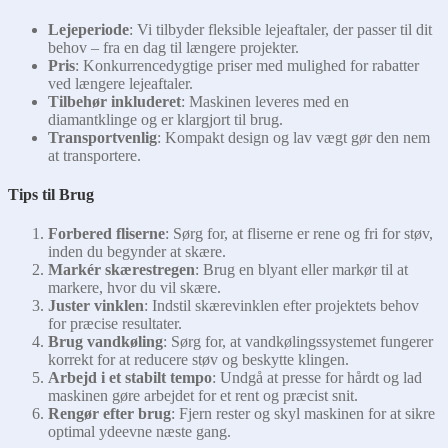
Lejeperiode
: Vi tilbyder fleksible lejeaftaler, der passer til dit
behov – fra en dag til længere projekter.
Pris
: Konkurrencedygtige priser med mulighed for rabatter
ved længere lejeaftaler.
Tilbehør inkluderet
: Maskinen leveres med en
diamantklinge og er klargjort til brug.
Transportvenlig
: Kompakt design og lav vægt gør den nem
at transportere.
Tips til Brug
Forbered fliserne
: Sørg for, at fliserne er rene og fri for støv,
inden du begynder at skære.
Markér skærestregen
: Brug en blyant eller markør til at
markere, hvor du vil skære.
Juster vinklen
: Indstil skærevinklen efter projektets behov
for præcise resultater.
Brug vandkøling
: Sørg for, at vandkølingssystemet fungerer
korrekt for at reducere støv og beskytte klingen.
Arbejd i et stabilt tempo
: Undgå at presse for hårdt og lad
maskinen gøre arbejdet for et rent og præcist snit.
Rengør efter brug
: Fjern rester og skyl maskinen for at sikre
optimal ydeevne næste gang.