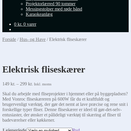
Projektorlærred 90 tommer
Messingstolper med røde bånd
Karaokeanlæg
0
kr.
0 varer
Forside
/
Hus- og Have
/
Elektrisk fliseskærer
Elektrisk fliseskærer
Prisinterval:
149
kr.
–
299
kr.
Inkl. moms
149 kr.
Skal du arbejde med fliseprojekter i hjemmet eller på byggepladsen?
til
Med Vonroc fliseskæreren på 600W får du et kraftfuldt og
299 kr.
brugervenligt værktøj, der gør det nemt at lave præcise og rene snit i
forskellige typer fliser. Denne fliseskærer er ideel til gør-det-selv-
entusiaster, der ønsker et pålideligt værktøj til skæring af fliser til
badeværelser eller køkkener.
Lejeperiode
Ryd