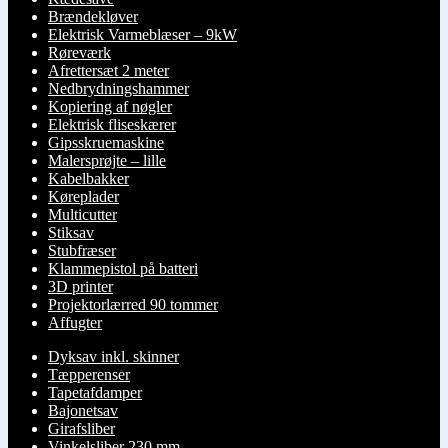
Brændekløver
Elektrisk Varmeblæser – 9kW
Røreværk
Afrettersæt 2 meter
Nedbrydningshammer
Kopiering af nøgler
Elektrisk fliseskærer
Gipsskruemaskine
Malersprøjte – lille
Kabelbakker
Køreplader
Multicutter
Stiksav
Stubfræser
Klammepistol på batteri
3D printer
Projektorlærred 90 tommer
Affugter
Dyksav inkl. skinner
Tæpperenser
Tapetafdamper
Bajonetsav
Girafsliber
Vinkelsliber 230 mm