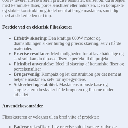
600W leverer fliseskæreren præcise resultater, uanset om du arbejder
med keramiske fliser, porcelænsfliser eller natursten. Den kompakte
og stabile konstruktion gør det nemt at bruge maskinen, samtidig
med at sikkerheden er i top.
Fordele ved en elektrisk Fliseskærer
Effektiv skæring
: Den kraftige 600W motor og
diamantklingen sikrer hurtig og præcis skæring, selv i hårde
materialer.
Præcise resultater
: Med muligheden for at lave både lige og
skrå snit kan du tilpasse fliserne perfekt til dit projekt.
Fleksibel anvendelse
: Ideel til skæring af keramiske fliser og
porcelænsfliser
Brugervenlig
: Kompakt og let konstruktion gør det nemt at
betjene maskinen, selv for nybegyndere.
Sikkerhed og stabilitet
: Maskinens robuste base og
sprøjteskærm beskytter både brugeren og fliserne under
arbejdet.
Anvendelsesområder
Fliseskæreren er velegnet til en bred vifte af projekter:
Badeværelsesfliser
: Lav præcise snit til vægge, gulve og