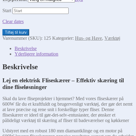
Start
Clear dates
Elektrisk
Tilføj til kurv
fliseskærer
Varenummer (SKU):
125
Kategorier:
Hus- og Have
,
Værktøj
antal
Beskrivelse
Yderligere information
Beskrivelse
Lej en elektrisk Fliseskærer – Effektiv skæring til
dine fliseløsninger
Skal du lave fliseprojekter i hjemmet? Med vores fliseskærer på
600W får du et kraftfuldt og brugervenligt værktøj, der gør det nemt
at lave præcise og rene snit i forskellige typer fliser. Denne
fliseskærer er ideel til gør-det-selv-entusiaster, der ønsker et
pålideligt værktøj til skæring af fliser til badeværelser og køkkener
Udstyret med en robust 180 mm diamantklinge og en motor på