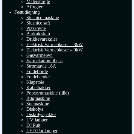
Malersprøjte
Affugter
Festudlejning
Slushice maskine
Slushice saft
Pizzaovne
Barkøleskab
Drikkevarekøler
Elektrisk Varmeblæser – 3kW
Elektrisk Varmeblæser – 9kW
Gasvarmeovn
Varmekanon til gas
Strømtavle 16A
Foldeborde
Foldebænke
Klapstole
Kabelbakker
Popcornmaskine (lille)
Røgmaskine
Snemaskine
Diskolys
Diskolys pakke
UV lamper
DJ Pult
LED Par lamper