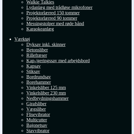
Walkie Talkies
Lydanlæg med trådløse mikrofoner
Projektorlærred 150 tommer
Projektorlærred 90 tommer
Messingstolper med røde bånd
Karaokeanlæg
Værktøj
Dyksav inkl. skinner
Betonsliber
Rillefræser
Kap-/geringssav med arbejdsbord
Kapsav
Stiksav
Bordrundsav
Borehammer
Vinkelsliber 125 mm
Vinkelsliber 230 mm
Nedbrydningshammer
Girafsliber
Vægsliber
Flisevibrator
Multicutter
Bajonetsav
Stavvibrator