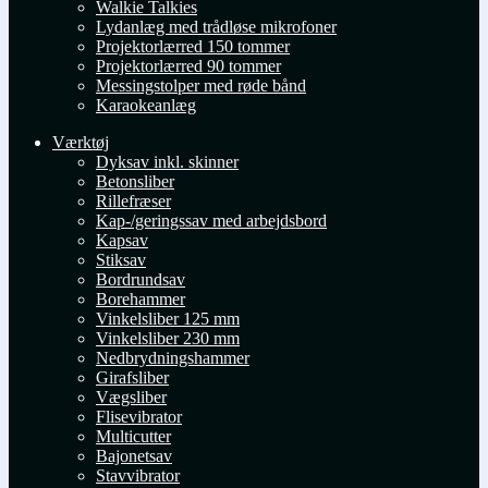
Walkie Talkies
Lydanlæg med trådløse mikrofoner
Projektorlærred 150 tommer
Projektorlærred 90 tommer
Messingstolper med røde bånd
Karaokeanlæg
Værktøj
Dyksav inkl. skinner
Betonsliber
Rillefræser
Kap-/geringssav med arbejdsbord
Kapsav
Stiksav
Bordrundsav
Borehammer
Vinkelsliber 125 mm
Vinkelsliber 230 mm
Nedbrydningshammer
Girafsliber
Vægsliber
Flisevibrator
Multicutter
Bajonetsav
Stavvibrator