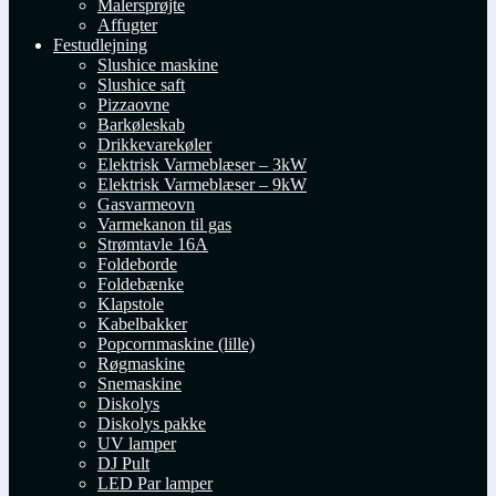
Malersprøjte
Affugter
Festudlejning
Slushice maskine
Slushice saft
Pizzaovne
Barkøleskab
Drikkevarekøler
Elektrisk Varmeblæser – 3kW
Elektrisk Varmeblæser – 9kW
Gasvarmeovn
Varmekanon til gas
Strømtavle 16A
Foldeborde
Foldebænke
Klapstole
Kabelbakker
Popcornmaskine (lille)
Røgmaskine
Snemaskine
Diskolys
Diskolys pakke
UV lamper
DJ Pult
LED Par lamper