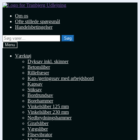
Spring
Spring
til
til
Om os
navigation
indhold
Ofte stillede spørgsmål
Handelsbetingelser
Søg
Søg
efter:
Menu
Værktøj
Dyksav inkl. skinner
Betonsliber
Rillefræser
Kap-/geringssav med arbejdsbord
Kapsav
Stiksav
Bordrundsav
Borehammer
Vinkelsliber 125 mm
Vinkelsliber 230 mm
Nedbrydningshammer
Girafsliber
Vægsliber
Flisevibrator