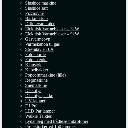
Slushice maskine
Slushice saft
Pizzaovne
Barkøleskab
Drikkevarekøler
Elektrisk Varmeblæser – 3kW
Elektrisk Varmeblæser – 9kW
Gasvarmeovn
Varmekanon til gas
Strømtavle 16A
Foldeborde
Foldebænke
Klapstole
Kabelbakker
Popcornmaskine (lille)
Røgmaskine
Snemaskine
Diskolys
Diskolys pakke
UV lamper
DJ Pult
LED Par lamper
Walkie Talkies
Lydanlæg med trådløse mikrofoner
Projektorlærred 150 tommer