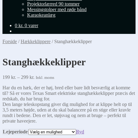
Projektorlærred 90 tommer
Messingstolper med røde bånd
Karaokeanlæg
0
kr.
0 varer
Forside
/
Hækkeklippere
/
Stanghækkeklipper
Stanghækkeklipper
Prisinterval:
199
kr.
–
299
kr.
Inkl. moms
199 kr.
Har du en hæk, der er høj, bred eller bare lidt besværlig at komme
til
til? Så er vores Texas Smart elektriske stanghækkeklipper præcis det
299 kr.
redskab, du har brug for.
Den lange teleskopstang giver dig mulighed for at klippe helt op til
3,5 meters højde, uden at du skal balancere på en stige eller kravle
rundt i bedene. Den er let, støjsvag og nem at bruge – perfekt til
private haveejere.
Lejeperiode
Ryd