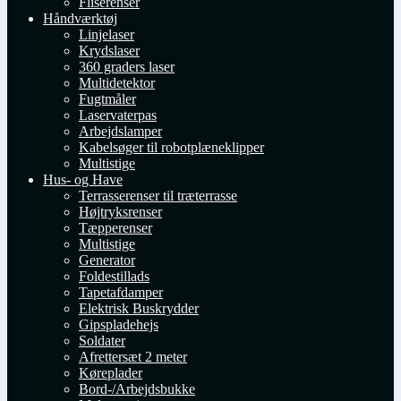
Fliserenser
Håndværktøj
Linjelaser
Krydslaser
360 graders laser
Multidetektor
Fugtmåler
Laservaterpas
Arbejdslamper
Kabelsøger til robotplæneklipper
Multistige
Hus- og Have
Terrasserenser til træterrasse
Højtryksrenser
Tæpperenser
Multistige
Generator
Foldestillads
Tapetafdamper
Elektrisk Buskrydder
Gipspladehejs
Soldater
Afrettersæt 2 meter
Køreplader
Bord-/Arbejdsbukke