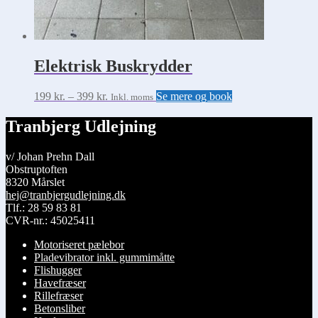
Elektrisk Buskrydder
Prisinterval:
Dette
199
kr.
–
399
kr.
Se mere og book
Inkl. moms
199 kr.
vare
til
har
Tranbjerg Udlejning
399 kr.
flere
varianter.
v/ Johan Prehn Dall
Mulighederne
Obstruptoften
kan
8320 Mårslet
vælges
hej@tranbjergudlejning.dk
på
Tlf.: 28 59 83 81
varesiden
CVR-nr.: 45025411
Motoriseret pælebor
Pladevibrator inkl. gummimåtte
Flishugger
Havefræser
Rillefræser
Betonsliber