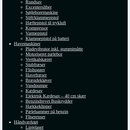
Rundsav
Excentersliber
Søjleboremaskine
Stift/klammepistol
Hæftepistol til trykluft
Kompressor
Varmepistol
Klammepistol på batteri
Havemaskiner
Pladevibrator inkl. gummimåtte
Motoriseret pælebor
Vertikalskærer
Stubfræser
Flishugger
Havefræser
Brændekløver
Vandpumpe
Kædesav
Elektrisk Kædesav – 40 cm skær
Benzindrevet Buskrydder
Hækkeklipper
Pælehammer på benzin
Fliserenser
Håndværktøj
Linjelaser