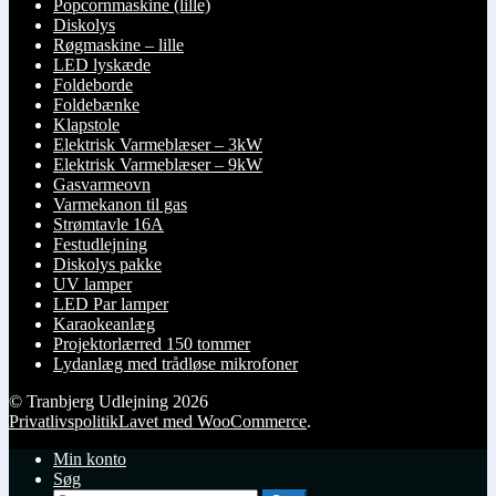
Popcornmaskine (lille)
Diskolys
Røgmaskine – lille
LED lyskæde
Foldeborde
Foldebænke
Klapstole
Elektrisk Varmeblæser – 3kW
Elektrisk Varmeblæser – 9kW
Gasvarmeovn
Varmekanon til gas
Strømtavle 16A
Festudlejning
Diskolys pakke
UV lamper
LED Par lamper
Karaokeanlæg
Projektorlærred 150 tommer
Lydanlæg med trådløse mikrofoner
© Tranbjerg Udlejning 2026
Privatlivspolitik
Lavet med WooCommerce
.
Min konto
Søg