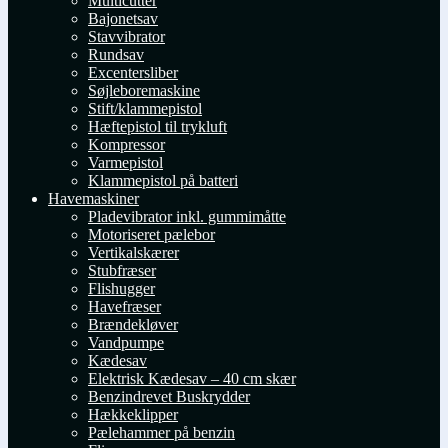
Multicutter
Bajonetsav
Stavvibrator
Rundsav
Excentersliber
Søjleboremaskine
Stift/klammepistol
Hæftepistol til trykluft
Kompressor
Varmepistol
Klammepistol på batteri
Havemaskiner
Pladevibrator inkl. gummimåtte
Motoriseret pælebor
Vertikalskærer
Stubfræser
Flishugger
Havefræser
Brændekløver
Vandpumpe
Kædesav
Elektrisk Kædesav – 40 cm skær
Benzindrevet Buskrydder
Hækkeklipper
Pælehammer på benzin