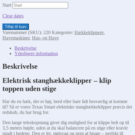
Start
Clear dates
Stanghækkeklipper
Tilføj til kurv
antal
Varenummer (SKU):
220
Kategorier:
Hækkeklippere
,
Havemaskiner
,
Hus- og Have
Beskrivelse
Yderligere information
Beskrivelse
Elektrisk stanghækkeklipper – klip
toppen uden stige
Har du en hæk, der er høj, bred eller bare lidt besværlig at komme
til? Så er vores Texas Smart elektriske stanghækkeklipper præcis det
redskab, du har brug for.
Den lange teleskopstang giver dig mulighed for at klippe helt op til
3,5 meters højde, uden at du skal balancere på en stige eller kravle
rundt i bedene. Den er let, støjsvag og nem at bruge – perfekt til