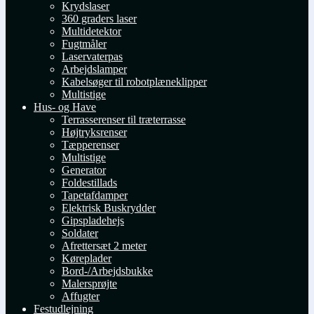
Krydslaser
360 graders laser
Multidetektor
Fugtmåler
Laservaterpas
Arbejdslamper
Kabelsøger til robotplæneklipper
Multistige
Hus- og Have
Terrasserenser til træterrasse
Højtryksrenser
Tæpperenser
Multistige
Generator
Foldestillads
Tapetafdamper
Elektrisk Buskrydder
Gipspladehejs
Soldater
Afrettersæt 2 meter
Køreplader
Bord-/Arbejdsbukke
Malersprøjte
Affugter
Festudlejning