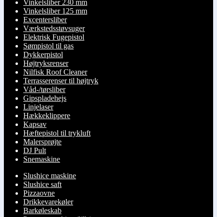
Vinkelsliber 230 mm
Vinkelsliber 125 mm
Excentersliber
Værkstedsstøvsuger
Elektrisk Fugepistol
Sømpistol til gas
Dykkerpistol
Højtryksrenser
Nilfisk Roof Cleaner
Terrasserenser til højtryk
Våd-/tørsliber
Gipspladehejs
Linjelaser
Hækkeklippere
Kapsav
Hæftepistol til trykluft
Malersprøjte
DJ Pult
Snemaskine
Slushice maskine
Slushice saft
Pizzaovne
Drikkevarekøler
Barkøleskab