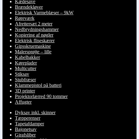
Kædesave
Brændekløver
Elektrisk Varmeblæser – 9kW
Røreværk
Afrettersæt 2 meter
Nedbrydningshammer
Kopiering af nøgler
Elektrisk fliseskærer
Gipsskruemaskine
Malersprøjte – lille
Kabelbakker
Køreplader
Multicutter
Stiksav
Stubfræser
Klammepistol på batteri
3D printer
Projektorlærred 90 tommer
Affugter
Dyksav inkl. skinner
Tæpperenser
Tapetafdamper
Bajonetsav
Girafsliber