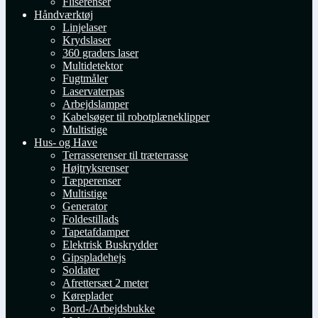
Fliserenser
Håndværktøj
Linjelaser
Krydslaser
360 graders laser
Multidetektor
Fugtmåler
Laservaterpas
Arbejdslamper
Kabelsøger til robotplæneklipper
Multistige
Hus- og Have
Terrasserenser til træterrasse
Højtryksrenser
Tæpperenser
Multistige
Generator
Foldestillads
Tapetafdamper
Elektrisk Buskrydder
Gipspladehejs
Soldater
Afrettersæt 2 meter
Køreplader
Bord-/Arbejdsbukke