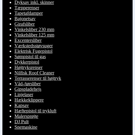
Dyksav inkl. skinner
Tæpperenser
Tapetafdamper
Bajonetsav
Girafsliber
Vinkelsliber 230 mm
Vinkelsliber 125 mm
Excentersliber
Værkstedsstøvsuger
Elektrisk Fugepistol
Sømpistol til gas
Dykkerpistol
Højtryksrenser
Nilfisk Roof Cleaner
Terrasserenser til højtryk
Våd-/tørsliber
Gipspladehejs
Linjelaser
Hækkeklippere
Kapsav
Hæftepistol til trykluft
Malersprøjte
DJ Pult
Snemaskine