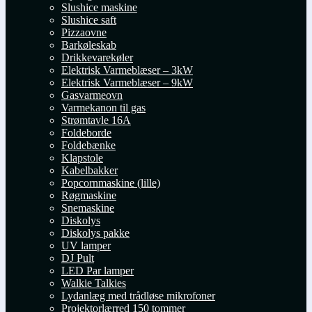
Slushice maskine
Slushice saft
Pizzaovne
Barkøleskab
Drikkevarekøler
Elektrisk Varmeblæser – 3kW
Elektrisk Varmeblæser – 9kW
Gasvarmeovn
Varmekanon til gas
Strømtavle 16A
Foldeborde
Foldebænke
Klapstole
Kabelbakker
Popcornmaskine (lille)
Røgmaskine
Snemaskine
Diskolys
Diskolys pakke
UV lamper
DJ Pult
LED Par lamper
Walkie Talkies
Lydanlæg med trådløse mikrofoner
Projektorlærred 150 tommer