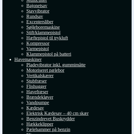
Multicutter
Bajonetsav
Stavvibrator
Rundsav
Excentersliber
Søjleboremaskine
Stift/klammepistol
Hæftepistol til trykluft
Kompressor
Varmepistol
Klammepistol på batteri
Havemaskiner
Pladevibrator inkl. gummimåtte
Motoriseret pælebor
Vertikalskærer
Stubfræser
Flishugger
Havefræser
Brændekløver
Vandpumpe
Kædesav
Elektrisk Kædesav – 40 cm skær
Benzindrevet Buskrydder
Hækkeklipper
Pælehammer på benzin