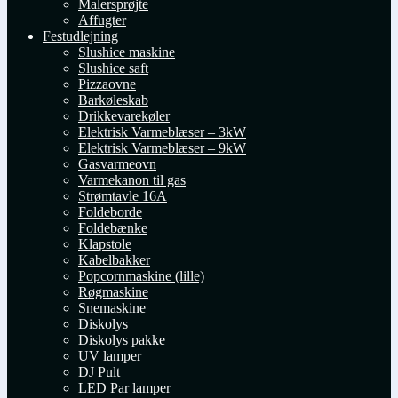
Malersprøjte
Affugter
Festudlejning
Slushice maskine
Slushice saft
Pizzaovne
Barkøleskab
Drikkevarekøler
Elektrisk Varmeblæser – 3kW
Elektrisk Varmeblæser – 9kW
Gasvarmeovn
Varmekanon til gas
Strømtavle 16A
Foldeborde
Foldebænke
Klapstole
Kabelbakker
Popcornmaskine (lille)
Røgmaskine
Snemaskine
Diskolys
Diskolys pakke
UV lamper
DJ Pult
LED Par lamper