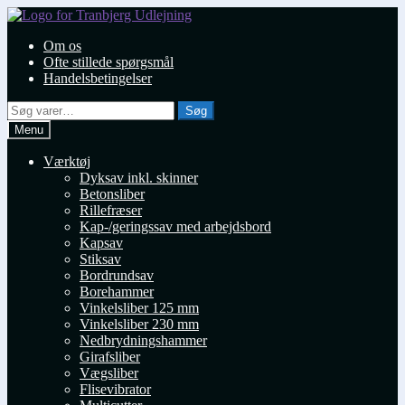
Spring
Spring
til
til
Om os
navigation
indhold
Ofte stillede spørgsmål
Handelsbetingelser
Søg
Søg
efter:
Menu
Værktøj
Dyksav inkl. skinner
Betonsliber
Rillefræser
Kap-/geringssav med arbejdsbord
Kapsav
Stiksav
Bordrundsav
Borehammer
Vinkelsliber 125 mm
Vinkelsliber 230 mm
Nedbrydningshammer
Girafsliber
Vægsliber
Flisevibrator