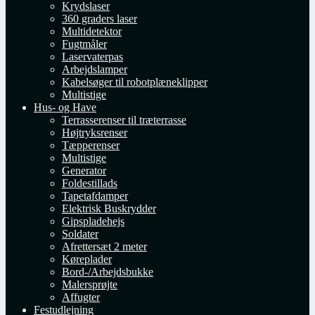
Krydslaser
360 graders laser
Multidetektor
Fugtmåler
Laservaterpas
Arbejdslamper
Kabelsøger til robotplæneklipper
Multistige
Hus- og Have
Terrasserenser til træterrasse
Højtryksrenser
Tæpperenser
Multistige
Generator
Foldestillads
Tapetafdamper
Elektrisk Buskrydder
Gipspladehejs
Soldater
Afrettersæt 2 meter
Køreplader
Bord-/Arbejdsbukke
Malersprøjte
Affugter
Festudlejning