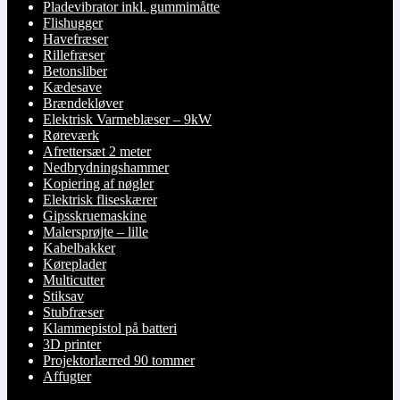
Pladevibrator inkl. gummimåtte
Flishugger
Havefræser
Rillefræser
Betonsliber
Kædesave
Brændekløver
Elektrisk Varmeblæser – 9kW
Røreværk
Afrettersæt 2 meter
Nedbrydningshammer
Kopiering af nøgler
Elektrisk fliseskærer
Gipsskruemaskine
Malersprøjte – lille
Kabelbakker
Køreplader
Multicutter
Stiksav
Stubfræser
Klammepistol på batteri
3D printer
Projektorlærred 90 tommer
Affugter