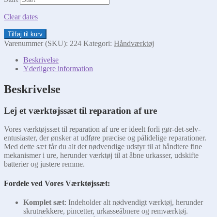
Clear dates
Værktøjssæt
Tilføj til kurv
til
Varenummer (SKU):
224
Kategori:
Håndværktøj
Ure
antal
Beskrivelse
Yderligere information
Beskrivelse
Lej et værktøjssæt til reparation af ure
Vores værktøjssæt til reparation af ure er ideelt forli gør-det-selv-
entusiaster, der ønsker at udføre præcise og pålidelige reparationer.
Med dette sæt får du alt det nødvendige udstyr til at håndtere fine
mekanismer i ure, herunder værktøj til at åbne urkasser, udskifte
batterier og justere remme.
Fordele ved Vores Værktøjssæt:
Komplet sæt
: Indeholder alt nødvendigt værktøj, herunder
skrutrækkere, pincetter, urkasseåbnere og remværktøj.