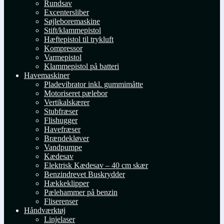
Rundsav
Excentersliber
Søjleboremaskine
Stift/klammepistol
Hæftepistol til trykluft
Kompressor
Varmepistol
Klammepistol på batteri
Havemaskiner
Pladevibrator inkl. gummimåtte
Motoriseret pælebor
Vertikalskærer
Stubfræser
Flishugger
Havefræser
Brændekløver
Vandpumpe
Kædesav
Elektrisk Kædesav – 40 cm skær
Benzindrevet Buskrydder
Hækkeklipper
Pælehammer på benzin
Fliserenser
Håndværktøj
Linjelaser