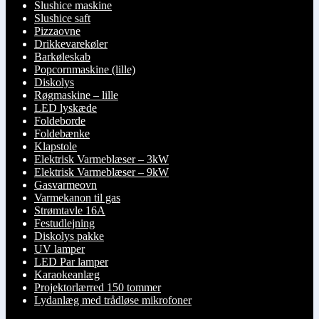
Slushice maskine
Slushice saft
Pizzaovne
Drikkevarekøler
Barkøleskab
Popcornmaskine (lille)
Diskolys
Røgmaskine – lille
LED lyskæde
Foldeborde
Foldebænke
Klapstole
Elektrisk Varmeblæser – 3kW
Elektrisk Varmeblæser – 9kW
Gasvarmeovn
Varmekanon til gas
Strømtavle 16A
Festudlejning
Diskolys pakke
UV lamper
LED Par lamper
Karaokeanlæg
Projektorlærred 150 tommer
Lydanlæg med trådløse mikrofoner