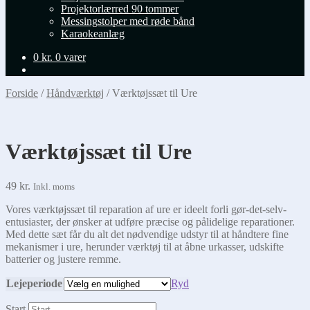
Projektorlærred 90 tommer
Messingstolper med røde bånd
Karaokeanlæg
0
kr.
0 varer
Forside
/
Håndværktøj
/
Værktøjssæt til Ure
Værktøjssæt til Ure
49
kr.
Inkl. moms
Vores værktøjssæt til reparation af ure er ideelt forli gør-det-selv-
entusiaster, der ønsker at udføre præcise og pålidelige reparationer.
Med dette sæt får du alt det nødvendige udstyr til at håndtere fine
mekanismer i ure, herunder værktøj til at åbne urkasser, udskifte
batterier og justere remme.
Lejeperiode
Ryd
Start