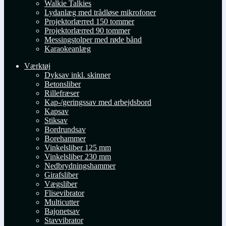
Walkie Talkies
Lydanlæg med trådløse mikrofoner
Projektorlærred 150 tommer
Projektorlærred 90 tommer
Messingstolper med røde bånd
Karaokeanlæg
Værktøj
Dyksav inkl. skinner
Betonsliber
Rillefræser
Kap-/geringssav med arbejdsbord
Kapsav
Stiksav
Bordrundsav
Borehammer
Vinkelsliber 125 mm
Vinkelsliber 230 mm
Nedbrydningshammer
Girafsliber
Vægsliber
Flisevibrator
Multicutter
Bajonetsav
Stavvibrator